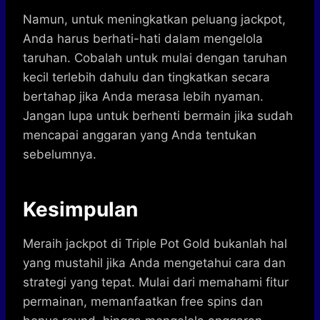
Namun, untuk meningkatkan peluang jackpot,
Anda harus berhati-hati dalam mengelola
taruhan. Cobalah untuk mulai dengan taruhan
kecil terlebih dahulu dan tingkatkan secara
bertahap jika Anda merasa lebih nyaman.
Jangan lupa untuk berhenti bermain jika sudah
mencapai anggaran yang Anda tentukan
sebelumnya.
Kesimpulan
Meraih jackpot di Triple Pot Gold bukanlah hal
yang mustahil jika Anda mengetahui cara dan
strategi yang tepat. Mulai dari memahami fitur
permainan, memanfaatkan free spins dan