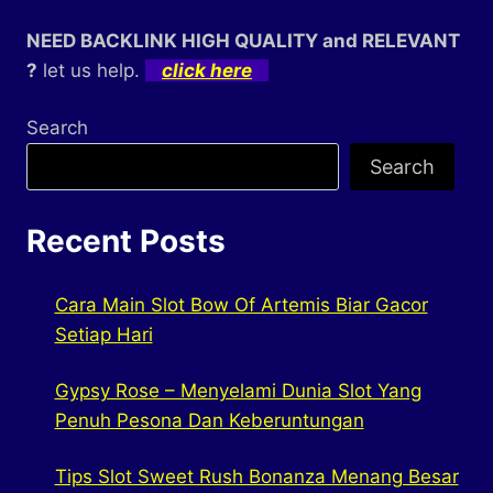
NEED BACKLINK HIGH QUALITY and RELEVANT
?
let us help.
click here
Search
Search
Recent Posts
Cara Main Slot Bow Of Artemis Biar Gacor
Setiap Hari
Gypsy Rose – Menyelami Dunia Slot Yang
Penuh Pesona Dan Keberuntungan
Tips Slot Sweet Rush Bonanza Menang Besar