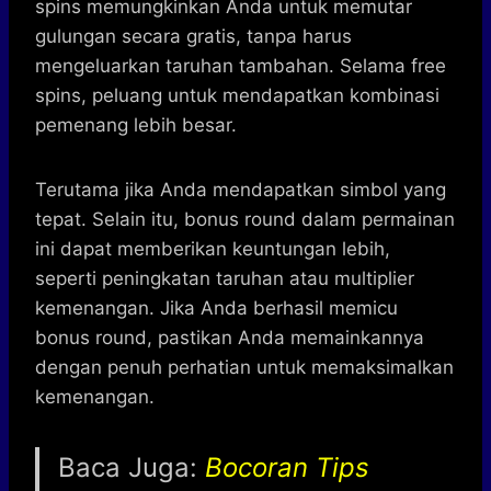
spins memungkinkan Anda untuk memutar
gulungan secara gratis, tanpa harus
mengeluarkan taruhan tambahan. Selama free
spins, peluang untuk mendapatkan kombinasi
pemenang lebih besar.
Terutama jika Anda mendapatkan simbol yang
tepat. Selain itu, bonus round dalam permainan
ini dapat memberikan keuntungan lebih,
seperti peningkatan taruhan atau multiplier
kemenangan. Jika Anda berhasil memicu
bonus round, pastikan Anda memainkannya
dengan penuh perhatian untuk memaksimalkan
kemenangan.
Baca Juga:
Bocoran Tips