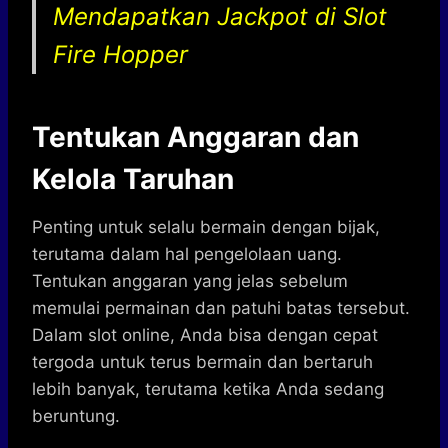
Mendapatkan Jackpot di Slot
Fire Hopper
Tentukan Anggaran dan
Kelola Taruhan
Penting untuk selalu bermain dengan bijak,
terutama dalam hal pengelolaan uang.
Tentukan anggaran yang jelas sebelum
memulai permainan dan patuhi batas tersebut.
Dalam slot online, Anda bisa dengan cepat
tergoda untuk terus bermain dan bertaruh
lebih banyak, terutama ketika Anda sedang
beruntung.