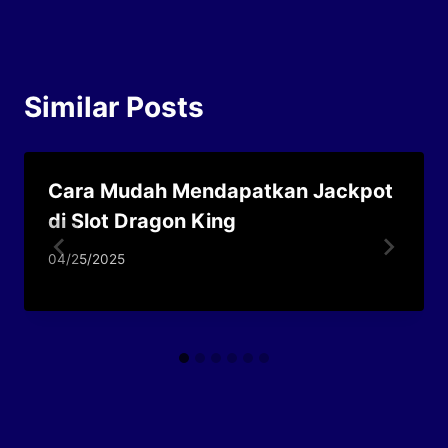
Similar Posts
Cara Mudah Mendapatkan Jackpot
di Slot Dragon King
04/25/2025