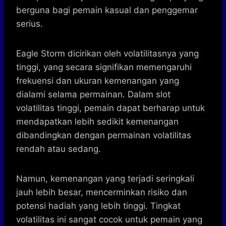
berguna bagi pemain kasual dan penggemar
serius.
Eagle Storm dicirikan oleh volatilitasnya yang
tinggi, yang secara signifikan memengaruhi
frekuensi dan ukuran kemenangan yang
dialami selama permainan. Dalam slot
volatilitas tinggi, pemain dapat berharap untuk
mendapatkan lebih sedikit kemenangan
dibandingkan dengan permainan volatilitas
rendah atau sedang.
Namun, kemenangan yang terjadi seringkali
jauh lebih besar, mencerminkan risiko dan
potensi hadiah yang lebih tinggi. Tingkat
volatilitas ini sangat cocok untuk pemain yang