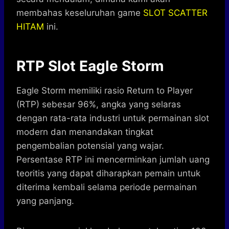
membahas keseluruhan game
SLOT SCATTER
HITAM
ini.
RTP Slot Eagle Storm
Eagle Storm memiliki rasio Return to Player
(RTP) sebesar 96%, angka yang selaras
dengan rata-rata industri untuk permainan slot
modern dan menandakan tingkat
pengembalian potensial yang wajar.
Persentase RTP ini mencerminkan jumlah uang
teoritis yang dapat diharapkan pemain untuk
diterima kembali selama periode permainan
yang panjang.