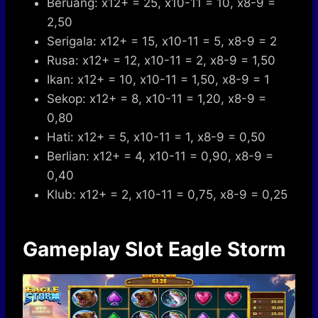
Beruang: x12+ = 25, x10-11 = 10, x8-9 =
2,50
Serigala: x12+ = 15, x10-11 = 5, x8-9 = 2
Rusa: x12+ = 12, x10-11 = 2, x8-9 = 1,50
Ikan: x12+ = 10, x10-11 = 1,50, x8-9 = 1
Sekop: x12+ = 8, x10-11 = 1,20, x8-9 =
0,80
Hati: x12+ = 5, x10-11 = 1, x8-9 = 0,50
Berlian: x12+ = 4, x10-11 = 0,90, x8-9 =
0,40
Klub: x12+ = 2, x10-11 = 0,75, x8-9 = 0,25
Gameplay Slot Eagle Storm