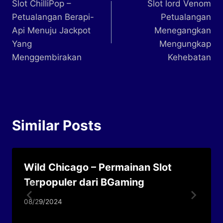
Slot ChilliPop –
Slot lord Venom
navigation
Petualangan Berapi-
Petualangan
Api Menuju Jackpot
Menegangkan
Yang
Mengungkap
Menggembirakan
Kehebatan
Similar Posts
Wild Chicago – Permainan Slot
Terpopuler dari BGaming
08/29/2024