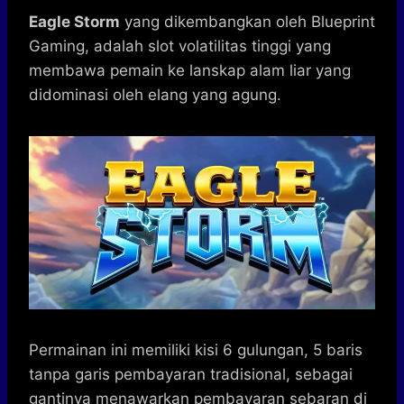
h
a
e
e
k
i
h
a
c
s
l
y
n
a
Eagle Storm
yang dikembangkan oleh Blueprint
t
e
s
e
p
e
r
Gaming, adalah slot volatilitas tinggi yang
s
b
e
g
e
e
membawa pemain ke lanskap alam liar yang
A
o
n
r
didominasi oleh elang yang agung.
p
o
g
a
p
k
e
m
r
Permainan ini memiliki kisi 6 gulungan, 5 baris
tanpa garis pembayaran tradisional, sebagai
gantinya menawarkan pembayaran sebaran di