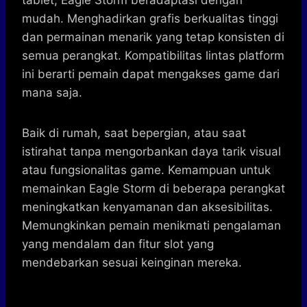
tablet, Eagle Storm beradaptasi dengan
mudah. Menghadirkan grafis berkualitas tinggi
dan permainan menarik yang tetap konsisten di
semua perangkat. Kompatibilitas lintas platform
ini berarti pemain dapat mengakses game dari
mana saja.
Baik di rumah, saat bepergian, atau saat
istirahat tanpa mengorbankan daya tarik visual
atau fungsionalitas game. Kemampuan untuk
memainkan Eagle Storm di beberapa perangkat
meningkatkan kenyamanan dan aksesibilitas.
Memungkinkan pemain menikmati pengalaman
yang mendalam dan fitur slot yang
mendebarkan sesuai keinginan mereka.