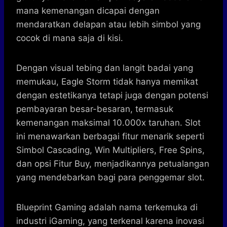
mana kemenangan dicapai dengan
mendaratkan delapan atau lebih simbol yang
cocok di mana saja di kisi.
Dengan visual tebing dan langit badai yang
memukau, Eagle Storm tidak hanya memikat
dengan estetikanya tetapi juga dengan potensi
pembayaran besar-besaran, termasuk
kemenangan maksimal 10.000x taruhan. Slot
ini menawarkan berbagai fitur menarik seperti
Simbol Cascading, Win Multipliers, Free Spins,
dan opsi Fitur Buy, menjadikannya petualangan
yang mendebarkan bagi para penggemar slot.
Blueprint Gaming adalah nama terkemuka di
industri iGaming, yang terkenal karena inovasi