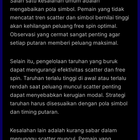
Salah satu kesalahan umum adalah
mengabaikan pola simbol. Pemain yang tidak
mencatat tren scatter dan simbol bernilai tinggi
akan kehilangan peluang free spin optimal.
Observasi yang cermat sangat penting agar
setiap putaran memberi peluang maksimal.
Selain itu, pengelolaan taruhan yang buruk
dapat mengurangi efektivitas scatter dan free
spin. Taruhan terlalu tinggi di awal atau terlalu
rendah saat peluang muncul scatter penting
dapat menyebabkan kerugian modal. Strategi
taruhan harus disesuaikan dengan pola simbol
dan timing putaran.
Kesalahan lain adalah kurang sabar dalam
menunggu scatter muncul. Pemain yang