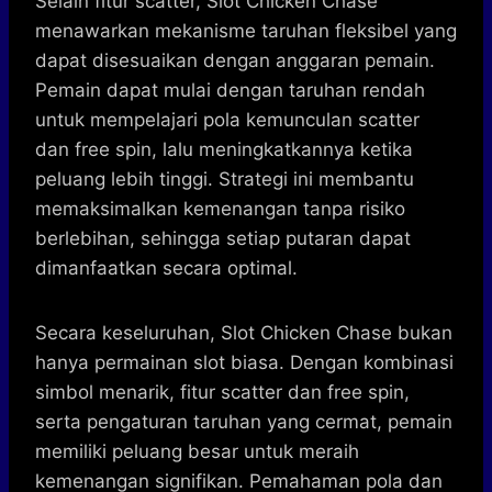
Selain fitur scatter, Slot Chicken Chase
menawarkan mekanisme taruhan fleksibel yang
dapat disesuaikan dengan anggaran pemain.
Pemain dapat mulai dengan taruhan rendah
untuk mempelajari pola kemunculan scatter
dan free spin, lalu meningkatkannya ketika
peluang lebih tinggi. Strategi ini membantu
memaksimalkan kemenangan tanpa risiko
berlebihan, sehingga setiap putaran dapat
dimanfaatkan secara optimal.
Secara keseluruhan, Slot Chicken Chase bukan
hanya permainan slot biasa. Dengan kombinasi
simbol menarik, fitur scatter dan free spin,
serta pengaturan taruhan yang cermat, pemain
memiliki peluang besar untuk meraih
kemenangan signifikan. Pemahaman pola dan