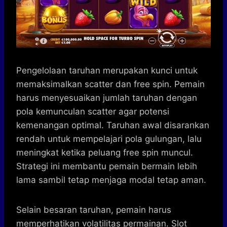
Pengelolaan taruhan merupakan kunci untuk
memaksimalkan scatter dan free spin. Pemain
harus menyesuaikan jumlah taruhan dengan
pola kemunculan scatter agar potensi
kemenangan optimal. Taruhan awal disarankan
rendah untuk mempelajari pola gulungan, lalu
meningkat ketika peluang free spin muncul.
Strategi ini membantu pemain bermain lebih
lama sambil tetap menjaga modal tetap aman.
Selain besaran taruhan, pemain harus
memperhatikan volatilitas permainan. Slot