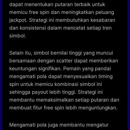
dapat menentukan putaran terbaik untuk
memicu free spin dan meningkatkan peluang
jackpot. Strategi ini membutuhkan kesabaran
dan konsistensi dalam mencatat setiap tren
simbol.
Selain itu, simbol bernilai tinggi yang muncul
bersamaan dengan scatter dapat memberikan
keuntungan signifikan. Pemain yang pandai
mengamati pola dapat menyesuaikan timing
spin untuk memicu kombinasi simbol ini
sehingga payout lebih tinggi. Strategi ini
membantu memaksimalkan setiap putaran dan
membuat fitur free spin lebih menguntungkan.
Mengamati pola juga membantu mengatur