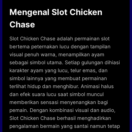
Mengenal Slot Chicken
Chase
Slot Chicken Chase adalah permainan slot
bertema peternakan lucu dengan tampilan
visual penuh warna, menampilkan ayam
sebagai simbol utama. Setiap gulungan dihiasi
karakter ayam yang lucu, telur emas, dan
simbol lainnya yang membuat permainan
terlihat hidup dan menghibur. Animasi halus
dan efek suara lucu saat simbol muncul
memberikan sensasi menyenangkan bagi
pemain. Dengan kombinasi visual dan audio,
Slot Chicken Chase berhasil menghadirkan
pengalaman bermain yang santai namun tetap