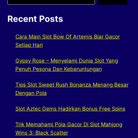
Recent Posts
Cara Main Slot Bow Of Artemis Biar Gacor
Setiap Hari
Gypsy Rose – Menyelami Dunia Slot Yang
Penuh Pesona Dan Keberuntungan
Tips Slot Sweet Rush Bonanza Menang Besar
Dengan Pola
Slot Aztec Gems Hadirkan Bonus Free Spins
Trik Memahami Pola Gacor Di Slot Mahjong
Wins 3: Black Scatter