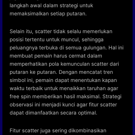
langkah awal dalam strategi untuk
memaksimalkan setiap putaran.
Selain itu, scatter tidak selalu memerlukan
posisi tertentu untuk muncul, sehingga
peluangnya terbuka di semua gulungan. Hal ini
membuat pemain harus cermat dalam
memperhatikan pola kemunculan scatter dari
putaran ke putaran. Dengan mencatat tren
simbol ini, pemain dapat menentukan kapan
waktu terbaik untuk menaikkan taruhan agar
free spin memberikan hasil maksimal. Strategi
observasi ini menjadi kunci agar fitur scatter
dapat dimanfaatkan secara optimal.
Fitur scatter juga sering dikombinasikan