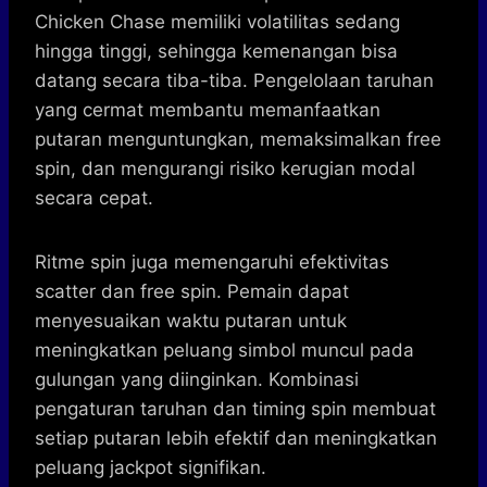
Chicken Chase memiliki volatilitas sedang
hingga tinggi, sehingga kemenangan bisa
datang secara tiba-tiba. Pengelolaan taruhan
yang cermat membantu memanfaatkan
putaran menguntungkan, memaksimalkan free
spin, dan mengurangi risiko kerugian modal
secara cepat.
Ritme spin juga memengaruhi efektivitas
scatter dan free spin. Pemain dapat
menyesuaikan waktu putaran untuk
meningkatkan peluang simbol muncul pada
gulungan yang diinginkan. Kombinasi
pengaturan taruhan dan timing spin membuat
setiap putaran lebih efektif dan meningkatkan
peluang jackpot signifikan.