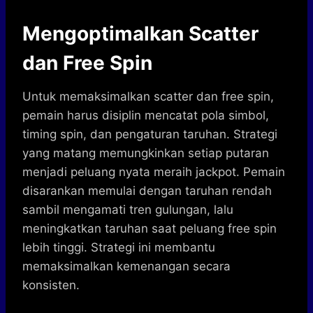
Mengoptimalkan Scatter
dan Free Spin
Untuk memaksimalkan scatter dan free spin,
pemain harus disiplin mencatat pola simbol,
timing spin, dan pengaturan taruhan. Strategi
yang matang memungkinkan setiap putaran
menjadi peluang nyata meraih jackpot. Pemain
disarankan memulai dengan taruhan rendah
sambil mengamati tren gulungan, lalu
meningkatkan taruhan saat peluang free spin
lebih tinggi. Strategi ini membantu
memaksimalkan kemenangan secara
konsisten.