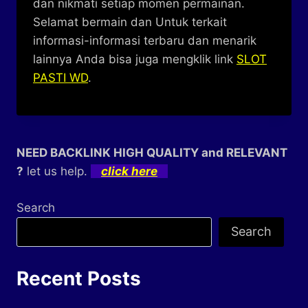
dan nikmati setiap momen permainan.
Selamat bermain dan Untuk terkait
informasi-informasi terbaru dan menarik
lainnya Anda bisa juga mengklik link
SLOT
PASTI WD
.
NEED BACKLINK HIGH QUALITY and RELEVANT
?
let us help.
click here
Search
Search
Recent Posts