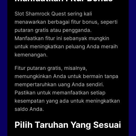
Slot Shamrock Quest sering kali
menawarkan berbagai fitur bonus, seperti
putaran gratis atau pengganda.
Manfaatkan fitur ini sebanyak mungkin
untuk meningkatkan peluang Anda meraih
kemenangan.
Fitur putaran gratis, misalnya,
memungkinkan Anda untuk bermain tanpa
mempertaruhkan uang Anda sendiri.
Pastikan untuk memanfaatkan setiap
kesempatan yang ada untuk meningkatkan
saldo Anda.
Pilih Taruhan Yang Sesuai