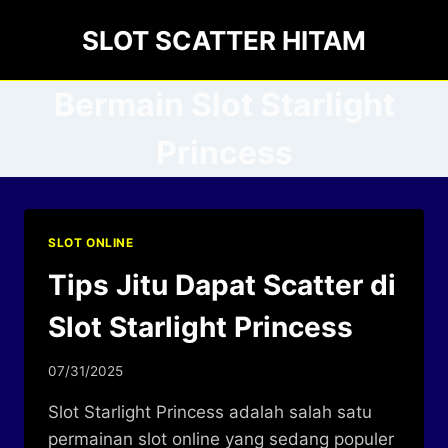
Skip
SLOT SCATTER HITAM
to
content
Bermain Slot Starlight
Princess
SLOT ONLINE
Tips Jitu Dapat Scatter di
Slot Starlight Princess
07/31/2025
Slot Starlight Princess adalah salah satu
permainan slot online yang sedang populer