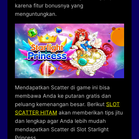
karena fitur bonusnya yang
menguntungkan.
Mendapatkan Scatter di game ini bisa
membawa Anda ke putaran gratis dan
peluang kemenangan besar. Berikut
SLOT
SCATTER HITAM
akan memberikan tips jitu
dan lengkap agar Anda lebih mudah
mendapatkan Scatter di Slot Starlight
Princess.