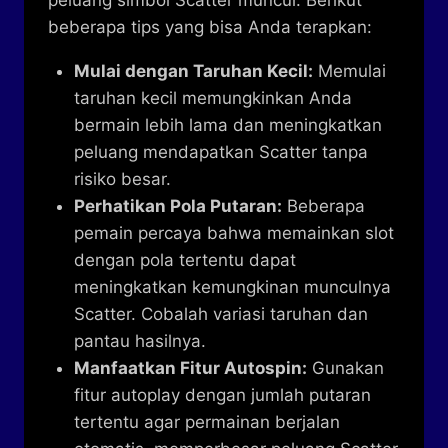
beberapa tips yang bisa Anda terapkan:
Mulai dengan Taruhan Kecil:
Memulai
taruhan kecil memungkinkan Anda
bermain lebih lama dan meningkatkan
peluang mendapatkan Scatter tanpa
risiko besar.
Perhatikan Pola Putaran:
Beberapa
pemain percaya bahwa memainkan slot
dengan pola tertentu dapat
meningkatkan kemungkinan munculnya
Scatter. Cobalah variasi taruhan dan
pantau hasilnya.
Manfaatkan Fitur Autospin:
Gunakan
fitur autoplay dengan jumlah putaran
tertentu agar permainan berjalan