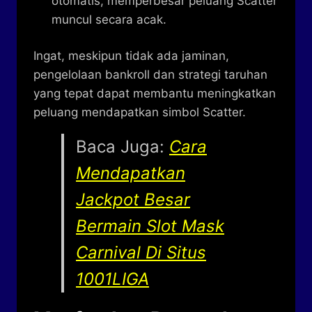
otomatis, memperbesar peluang Scatter
muncul secara acak.
Ingat, meskipun tidak ada jaminan,
pengelolaan bankroll dan strategi taruhan
yang tepat dapat membantu meningkatkan
peluang mendapatkan simbol Scatter.
Baca Juga:
Cara
Mendapatkan
Jackpot Besar
Bermain Slot Mask
Carnival Di Situs
1001LIGA