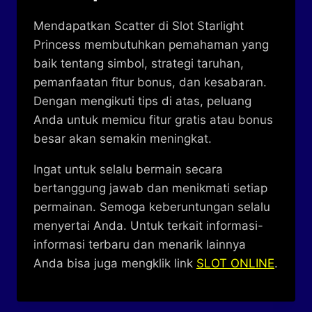
Mendapatkan Scatter di Slot Starlight
Princess membutuhkan pemahaman yang
baik tentang simbol, strategi taruhan,
pemanfaatan fitur bonus, dan kesabaran.
Dengan mengikuti tips di atas, peluang
Anda untuk memicu fitur gratis atau bonus
besar akan semakin meningkat.
Ingat untuk selalu bermain secara
bertanggung jawab dan menikmati setiap
permainan. Semoga keberuntungan selalu
menyertai Anda. Untuk terkait informasi-
informasi terbaru dan menarik lainnya
Anda bisa juga mengklik link
SLOT ONLINE
.