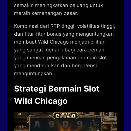
semakin meningkatkan peluang untuk
meraih kemenangan besar.
Kombinasi dari RTP tinggi, volatilitas tinggi,
dan fitur-fitur bonus yang menguntungkan
membuat Wild Chicago menjadi pilihan
yang sangat menarik bagi para pemain
yang mencari pengalaman bermain slot
yang mendebarkan dan berpotensi
menguntungkan.
Strategi Bermain Slot
Wild Chicago