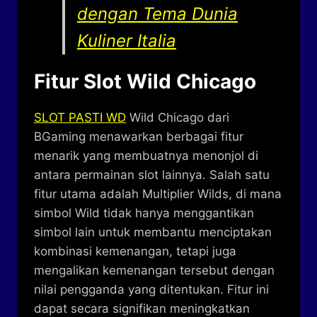
dengan Tema Dunia
Kuliner Italia
Fitur Slot Wild Chicago
SLOT PASTI WD
Wild Chicago dari
BGaming menawarkan berbagai fitur
menarik yang membuatnya menonjol di
antara permainan slot lainnya. Salah satu
fitur utama adalah Multiplier Wilds, di mana
simbol Wild tidak hanya menggantikan
simbol lain untuk membantu menciptakan
kombinasi kemenangan, tetapi juga
mengalikan kemenangan tersebut dengan
nilai pengganda yang ditentukan. Fitur ini
dapat secara signifikan meningkatkan