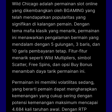
Wild Chicago adalah permainan slot online
yang dikembangkan oleh BGAMING yang
telah mendapatkan popularitas yang
signifikan di kalangan pemain. Dengan
tema mafia klasik yang menarik, permainan
ini menawarkan pengalaman bermain yang
mendalam dengan 5 gulungan, 3 baris, dan
10 garis pembayaran tetap. Fitur-fitur
menarik seperti Wild Multipliers, simbol
Scatter, Free Spins, dan opsi Buy Bonus
menambah daya tarik permainan ini.
Permainan ini memiliki volatilitas sedang,
yang berarti pemain dapat mengharapkan
kemenangan yang cukup sering dengan
potensi kemenangan maksimum mencapai
4.684 kali taruhan awal. Dengan RTP