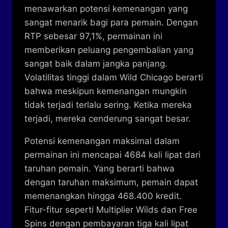
menawarkan potensi kemenangan yang
sangat menarik bagi para pemain. Dengan
RTP sebesar 97,1%, permainan ini
memberikan peluang pengembalian yang
sangat baik dalam jangka panjang.
Volatilitas tinggi dalam Wild Chicago berarti
bahwa meskipun kemenangan mungkin
tidak terjadi terlalu sering. Ketika mereka
terjadi, mereka cenderung sangat besar.
Potensi kemenangan maksimal dalam
permainan ini mencapai 4684 kali lipat dari
taruhan pemain. Yang berarti bahwa
dengan taruhan maksimum, pemain dapat
memenangkan hingga 468.400 kredit.
Fitur-fitur seperti Multiplier Wilds dan Free
Spins dengan pembayaran tiga kali lipat