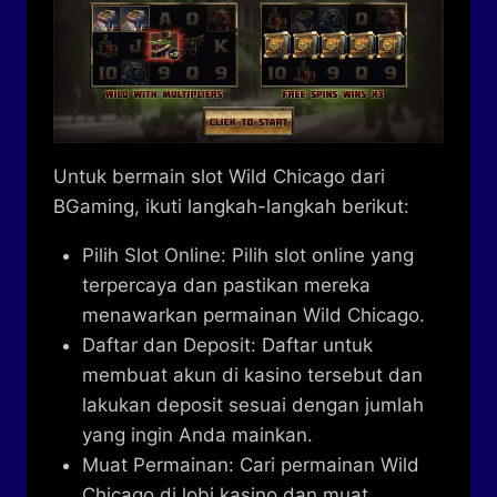
Untuk bermain slot Wild Chicago dari
BGaming, ikuti langkah-langkah berikut:
Pilih Slot Online: Pilih slot online yang
terpercaya dan pastikan mereka
menawarkan permainan Wild Chicago.
Daftar dan Deposit: Daftar untuk
membuat akun di kasino tersebut dan
lakukan deposit sesuai dengan jumlah
yang ingin Anda mainkan.
Muat Permainan: Cari permainan Wild
Chicago di lobi kasino dan muat