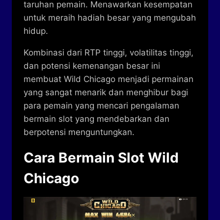
taruhan pemain. Menawarkan kesempatan
untuk meraih hadiah besar yang mengubah
hidup.
Kombinasi dari RTP tinggi, volatilitas tinggi,
dan potensi kemenangan besar ini
membuat Wild Chicago menjadi permainan
yang sangat menarik dan menghibur bagi
para pemain yang mencari pengalaman
bermain slot yang mendebarkan dan
berpotensi menguntungkan.
Cara Bermain Slot Wild
Chicago