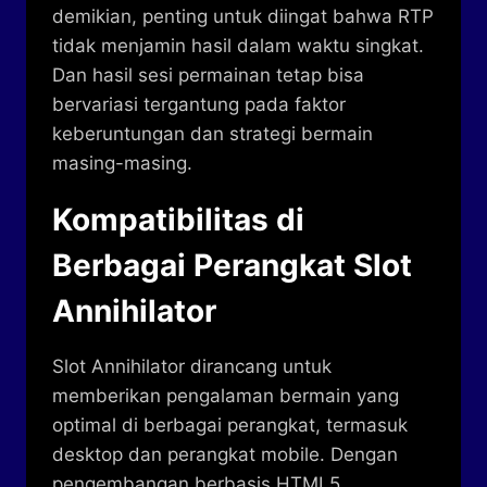
demikian, penting untuk diingat bahwa RTP
tidak menjamin hasil dalam waktu singkat.
Dan hasil sesi permainan tetap bisa
bervariasi tergantung pada faktor
keberuntungan dan strategi bermain
masing-masing.
Kompatibilitas di
Berbagai Perangkat Slot
Annihilator
​Slot Annihilator dirancang untuk
memberikan pengalaman bermain yang
optimal di berbagai perangkat, termasuk
desktop dan perangkat mobile.​ Dengan
pengembangan berbasis HTML5.