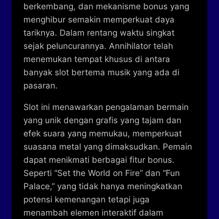
berkembang, dan mekanisme bonus yang
menghibur semakin memperkuat daya
tariknya. Dalam rentang waktu singkat
sejak peluncurannya. Annihilator telah
menemukan tempat khusus di antara
banyak slot bertema musik yang ada di
pasaran.
Slot ini menawarkan pengalaman bermain
yang unik dengan grafis yang tajam dan
efek suara yang memukau, memperkuat
suasana metal yang dimaksudkan. Pemain
dapat menikmati berbagai fitur bonus.
Seperti “Set the World on Fire” dan “Fun
Palace,” yang tidak hanya meningkatkan
potensi kemenangan tetapi juga
menambah elemen interaktif dalam