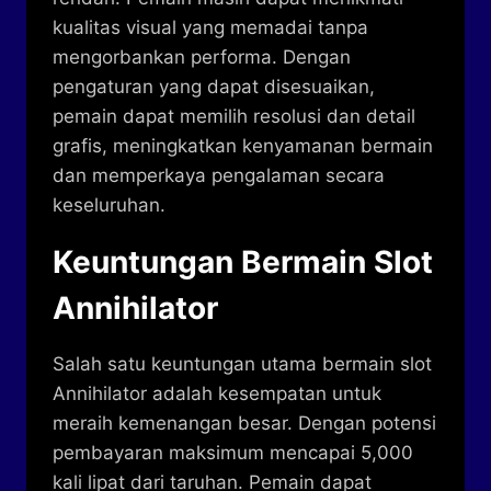
kualitas visual yang memadai tanpa
mengorbankan performa. Dengan
pengaturan yang dapat disesuaikan,
pemain dapat memilih resolusi dan detail
grafis, meningkatkan kenyamanan bermain
dan memperkaya pengalaman secara
keseluruhan.
Keuntungan Bermain Slot
Annihilator
​Salah satu keuntungan utama bermain slot
Annihilator adalah kesempatan untuk
meraih kemenangan besar.​ Dengan potensi
pembayaran maksimum mencapai 5,000
kali lipat dari taruhan. Pemain dapat