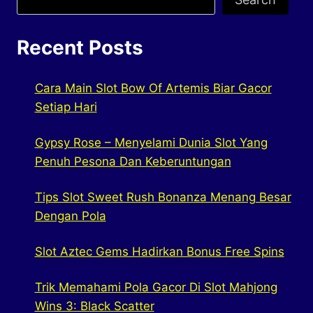
Recent Posts
Cara Main Slot Bow Of Artemis Biar Gacor
Setiap Hari
Gypsy Rose – Menyelami Dunia Slot Yang
Penuh Pesona Dan Keberuntungan
Tips Slot Sweet Rush Bonanza Menang Besar
Dengan Pola
Slot Aztec Gems Hadirkan Bonus Free Spins
Trik Memahami Pola Gacor Di Slot Mahjong
Wins 3: Black Scatter