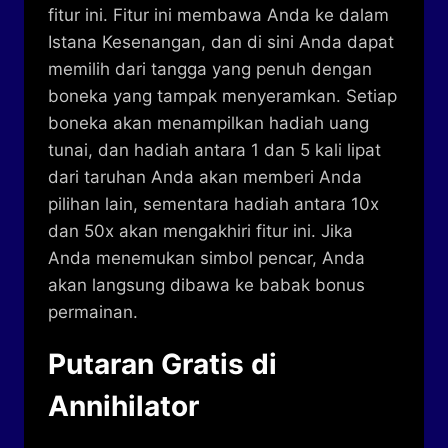
fitur ini. Fitur ini membawa Anda ke dalam
Istana Kesenangan, dan di sini Anda dapat
memilih dari tangga yang penuh dengan
boneka yang tampak menyeramkan. Setiap
boneka akan menampilkan hadiah uang
tunai, dan hadiah antara 1 dan 5 kali lipat
dari taruhan Anda akan memberi Anda
pilihan lain, sementara hadiah antara 10x
dan 50x akan mengakhiri fitur ini. Jika
Anda menemukan simbol pencar, Anda
akan langsung dibawa ke babak bonus
permainan.
Putaran Gratis di
Annihilator