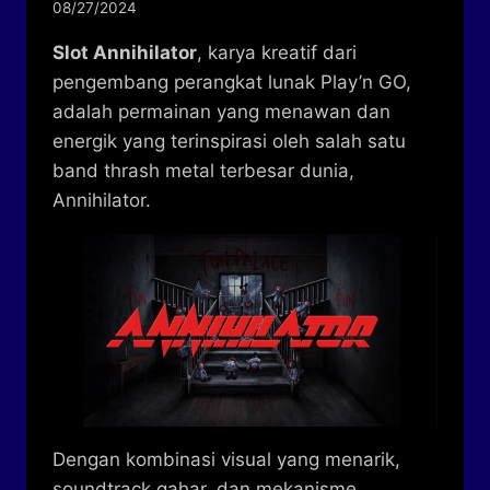
08/27/2024
Slot Annihilator
, karya kreatif dari
pengembang perangkat lunak Play’n GO,
adalah permainan yang menawan dan
energik yang terinspirasi oleh salah satu
band thrash metal terbesar dunia,
Annihilator.
Dengan kombinasi visual yang menarik,
soundtrack gahar, dan mekanisme