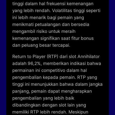
tinggi dalam hal frekuensi kemenangan
yang lebih rendah. Volatilitas tinggi seperti
ini lebih menarik bagi pemain yang
menikmati petualangan dan bersedia
mengambil risiko untuk meraih
kemenangan signifikan saat fitur bonus
dan peluang besar tercapai.
Return to Player (RTP) dari slot Annihilator
adalah 96,2%, memberikan indikasi bahwa
permainan ini competitivo dalam hal
pengembalian kepada pemain. RTP yang
tinggi ini menunjukkan bahwa dalam jangka
panjang, pemain dapat mengharapkan
pengembalian yang lebih baik
dibandingkan dengan slot lain yang
memiliki RTP lebih rendah. Meskipun