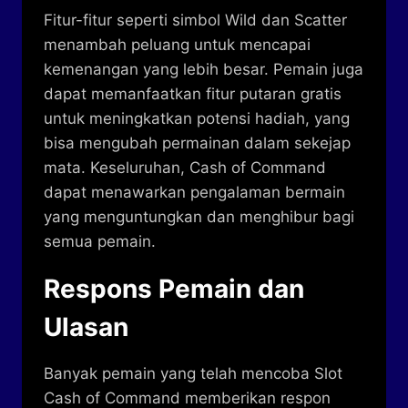
Fitur-fitur seperti simbol Wild dan Scatter
menambah peluang untuk mencapai
kemenangan yang lebih besar. Pemain juga
dapat memanfaatkan fitur putaran gratis
untuk meningkatkan potensi hadiah, yang
bisa mengubah permainan dalam sekejap
mata. Keseluruhan, Cash of Command
dapat menawarkan pengalaman bermain
yang menguntungkan dan menghibur bagi
semua pemain.
Respons Pemain dan
Ulasan
Banyak pemain yang telah mencoba Slot
Cash of Command memberikan respon