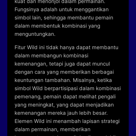
kuat dan menonjol dalam permainan.
Fungsinya adalah untuk menggantikan
simbol lain, sehingga membantu pemain
dalam membentuk kombinasi yang
menguntungkan.
Fitur Wild ini tidak hanya dapat membantu
dalam membangun kombinasi
kemenangan, tetapi juga dapat muncul
dengan cara yang memberikan berbagai
keuntungan tambahan. Misalnya, ketika
simbol Wild berpartisipasi dalam kombinasi
pemenang, pemain dapat melihat pengali
yang meningkat, yang dapat menjadikan
kemenangan mereka jauh lebih besar.
Elemen Wild ini menambah lapisan strategi
dalam permainan, memberikan