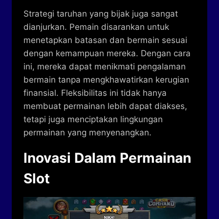
Strategi taruhan yang bijak juga sangat
dianjurkan. Pemain disarankan untuk
menetapkan batasan dan bermain sesuai
dengan kemampuan mereka. Dengan cara
ini, mereka dapat menikmati pengalaman
bermain tanpa mengkhawatirkan kerugian
finansial. Fleksibilitas ini tidak hanya
membuat permainan lebih dapat diakses,
tetapi juga menciptakan lingkungan
permainan yang menyenangkan.
Inovasi Dalam Permainan
Slot