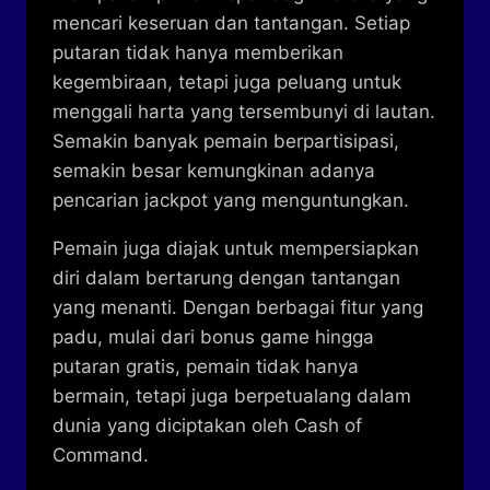
mencari keseruan dan tantangan. Setiap
putaran tidak hanya memberikan
kegembiraan, tetapi juga peluang untuk
menggali harta yang tersembunyi di lautan.
Semakin banyak pemain berpartisipasi,
semakin besar kemungkinan adanya
pencarian jackpot yang menguntungkan.
Pemain juga diajak untuk mempersiapkan
diri dalam bertarung dengan tantangan
yang menanti. Dengan berbagai fitur yang
padu, mulai dari bonus game hingga
putaran gratis, pemain tidak hanya
bermain, tetapi juga berpetualang dalam
dunia yang diciptakan oleh Cash of
Command.