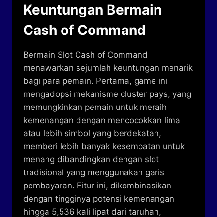
Keuntungan Bermain
Cash of Command
Bermain Slot Cash of Command
menawarkan sejumlah keuntungan menarik
bagi para pemain. Pertama, game ini
mengadopsi mekanisme cluster pays, yang
memungkinkan pemain untuk meraih
kemenangan dengan mencocokkan lima
atau lebih simbol yang berdekatan,
memberi lebih banyak kesempatan untuk
menang dibandingkan dengan slot
tradisional yang menggunakan garis
pembayaran. ​Fitur ini, dikombinasikan
dengan tingginya potensi kemenangan
hingga 5,536 kali lipat dari taruhan,