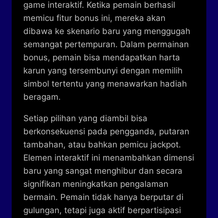
game interaktif. Ketika pemain berhasil
memicu fitur bonus ini, mereka akan
dibawa ke skenario baru yang menggugah
semangat pertempuran. Dalam permainan
bonus, pemain bisa mendapatkan harta
karun yang tersembunyi dengan memilih
simbol tertentu yang menawarkan hadiah
beragam.
Setiap pilihan yang diambil bisa
berkonsekuensi pada pengganda, putaran
tambahan, atau bahkan pemicu jackpot.
Elemen interaktif ini menambahkan dimensi
baru yang sangat menghibur dan secara
signifikan meningkatkan pengalaman
bermain. Pemain tidak hanya berputar di
gulungan, tetapi juga aktif berpartisipasi