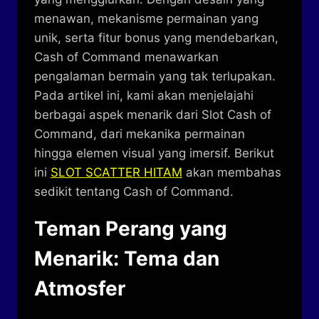
menawan, mekanisme permainan yang
unik, serta fitur bonus yang mendebarkan,
Cash of Command menawarkan
pengalaman bermain yang tak terlupakan.
Pada artikel ini, kami akan menjelajahi
berbagai aspek menarik dari Slot Cash of
Command, dari mekanika permainan
hingga elemen visual yang imersif. Berikut
ini
SLOT SCATTER HITAM
akan membahas
sedikit tentang Cash of Command.
Teman Perang yang
Menarik: Tema dan
Atmosfer