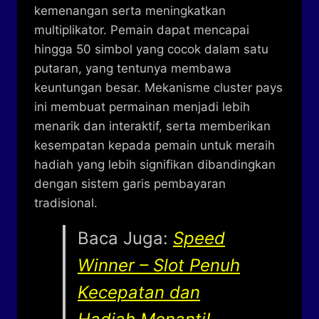
kemenangan serta meningkatkan
multiplikator. Pemain dapat mencapai
hingga 50 simbol yang cocok dalam satu
putaran, yang tentunya membawa
keuntungan besar. Mekanisme cluster pays
ini membuat permainan menjadi lebih
menarik dan interaktif, serta memberikan
kesempatan kepada pemain untuk meraih
hadiah yang lebih signifikan dibandingkan
dengan sistem garis pembayaran
tradisional.
Baca Juga:
Speed
Winner – Slot Penuh
Kecepatan dan