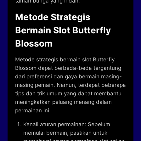
taman bunga yang indah.
Metode Strategis
Bermain Slot Butterfly
Blossom
Metode strategis bermain slot Butterfly
Blossom dapat berbeda-beda tergantung
dari preferensi dan gaya bermain masing-
masing pemain. Namun, terdapat beberapa
tips dan trik umum yang dapat membantu
meningkatkan peluang menang dalam
permainan ini.
Kenali aturan permainan: Sebelum
memulai bermain, pastikan untuk