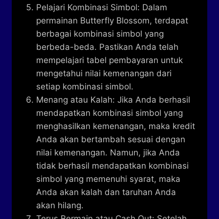
Pelajari Kombinasi Simbol: Dalam
permainan Butterfly Blossom, terdapat
berbagai kombinasi simbol yang
berbeda-beda. Pastikan Anda telah
mempelajari tabel pembayaran untuk
mengetahui nilai kemenangan dari
setiap kombinasi simbol.
Menang atau Kalah: Jika Anda berhasil
mendapatkan kombinasi simbol yang
menghasilkan kemenangan, maka kredit
Anda akan bertambah sesuai dengan
nilai kemenangan. Namun, jika Anda
tidak berhasil mendapatkan kombinasi
simbol yang memenuhi syarat, maka
Anda akan kalah dan taruhan Anda
akan hilang.
Terus Bermain atau Cash Out: Setelah