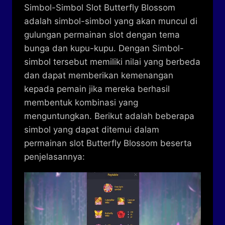
Simbol-Simbol Slot Butterfly Blossom
adalah simbol-simbol yang akan muncul di
gulungan permainan slot dengan tema
bunga dan kupu-kupu. Dengan Simbol-
simbol tersebut memiliki nilai yang berbeda
dan dapat memberikan kemenangan
kepada pemain jika mereka berhasil
membentuk kombinasi yang
menguntungkan. Berikut adalah beberapa
simbol yang dapat ditemui dalam
permainan slot Butterfly Blossom beserta
penjelasannya: