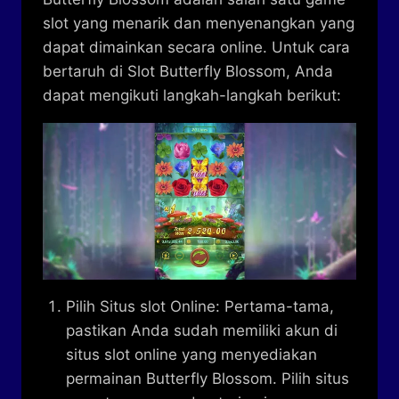
slot yang menarik dan menyenangkan yang
dapat dimainkan secara online. Untuk cara
bertaruh di Slot Butterfly Blossom, Anda
dapat mengikuti langkah-langkah berikut:
Pilih Situs slot Online: Pertama-tama,
pastikan Anda sudah memiliki akun di
situs slot online yang menyediakan
permainan Butterfly Blossom. Pilih situs