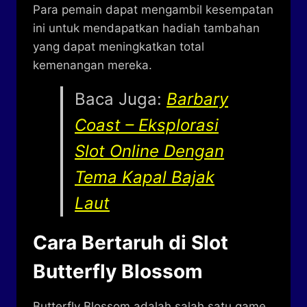
Para pemain dapat mengambil kesempatan
ini untuk mendapatkan hadiah tambahan
yang dapat meningkatkan total
kemenangan mereka.
Baca Juga:
Barbary
Coast – Eksplorasi
Slot Online Dengan
Tema Kapal Bajak
Laut
Cara Bertaruh di Slot
Butterfly Blossom
Butterfly Blossom adalah salah satu game