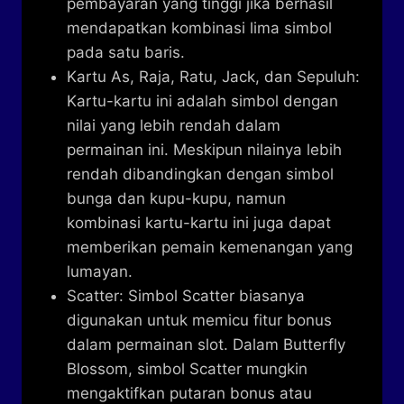
pembayaran yang tinggi jika berhasil
mendapatkan kombinasi lima simbol
pada satu baris.
Kartu As, Raja, Ratu, Jack, dan Sepuluh:
Kartu-kartu ini adalah simbol dengan
nilai yang lebih rendah dalam
permainan ini. Meskipun nilainya lebih
rendah dibandingkan dengan simbol
bunga dan kupu-kupu, namun
kombinasi kartu-kartu ini juga dapat
memberikan pemain kemenangan yang
lumayan.
Scatter: Simbol Scatter biasanya
digunakan untuk memicu fitur bonus
dalam permainan slot. Dalam Butterfly
Blossom, simbol Scatter mungkin
mengaktifkan putaran bonus atau