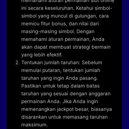
memahami aturan permainan slot online
ini secara keseluruhan. Ketahui simbol-
simbol yang muncul di gulungan, cara
memicu fitur bonus, dan nilai dari
masing-masing simbol. Dengan
memahami aturan permainan, Anda
akan dapat membuat strategi bermain
yang lebih efektif.
Tentukan jumlah taruhan: Sebelum
memulai putaran, tentukan jumlah
taruhan yang ingin Anda pasang.
Pastikan untuk tetap dalam batas
taruhan yang sesuai dengan anggaran
permainan Anda. Jika Anda ingin
memenangkan jackpot besar, biasanya
disarankan untuk memasang taruhan
maksimum.