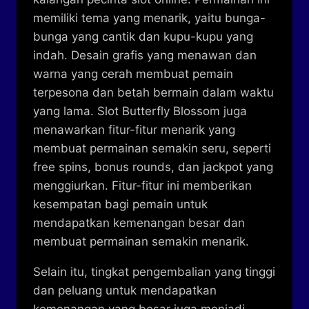
memiliki tema yang menarik, yaitu bunga-
bunga yang cantik dan kupu-kupu yang
indah. Desain grafis yang menawan dan
warna yang cerah membuat pemain
terpesona dan betah bermain dalam waktu
yang lama. Slot Butterfly Blossom juga
menawarkan fitur-fitur menarik yang
membuat permainan semakin seru, seperti
free spins, bonus rounds, dan jackpot yang
menggiurkan. Fitur-fitur ini memberikan
kesempatan bagi pemain untuk
mendapatkan kemenangan besar dan
membuat permainan semakin menarik.
Selain itu, tingkat pengembalian yang tinggi
dan peluang untuk mendapatkan
kemenangan yang besar juga menjadi