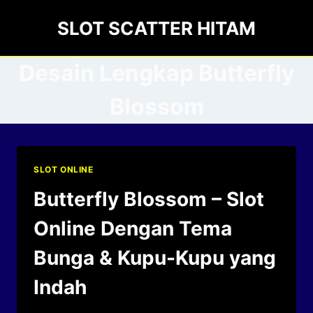
Skip
SLOT SCATTER HITAM
to
content
Desain Lengkap Butterfly
Blossom
SLOT ONLINE
Butterfly Blossom – Slot
Online Dengan Tema
Bunga & Kupu-Kupu yang
Indah