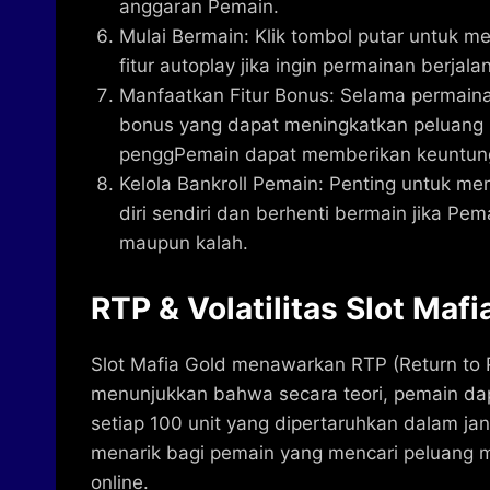
anggaran Pemain.
Mulai Bermain: Klik tombol putar untuk 
fitur autoplay jika ingin permainan berjal
Manfaatkan Fitur Bonus: Selama permainan
bonus yang dapat meningkatkan peluang m
penggPemain dapat memberikan keuntun
Kelola Bankroll Pemain: Penting untuk me
diri sendiri dan berhenti bermain jika P
maupun kalah.
RTP & Volatilitas Slot Mafi
Slot Mafia Gold menawarkan RTP (Return to 
menunjukkan bahwa secara teori, pemain da
setiap 100 unit yang dipertaruhkan dalam ja
menarik bagi pemain yang mencari peluang m
online.