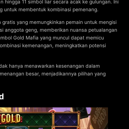
ingga 11 simbol liar secara acak ke gulungan. Ini
ang untuk membentuk kombinasi pemenang.
ran gratis yang memungkinkan pemain untuk mengisi
si anggota geng, memberikan nuansa petualangan
simbol Gold Mafia yang muncul dapat memicu
ombinasi kemenangan, meningkatkan potensi
d tidak hanya menawarkan kesenangan dalam
kemenangan besar, menjadikannya pilihan yang
d