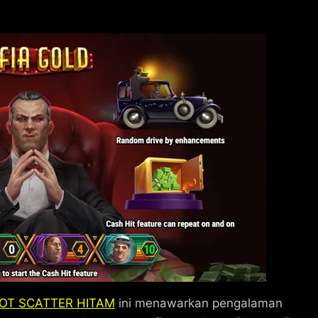
OT SCATTER HITAM
ini menawarkan pengalaman