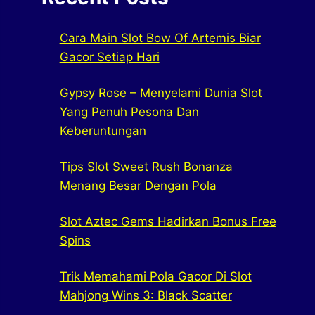
Cara Main Slot Bow Of Artemis Biar
Gacor Setiap Hari
Gypsy Rose – Menyelami Dunia Slot
Yang Penuh Pesona Dan
Keberuntungan
Tips Slot Sweet Rush Bonanza
Menang Besar Dengan Pola
Slot Aztec Gems Hadirkan Bonus Free
Spins
Trik Memahami Pola Gacor Di Slot
Mahjong Wins 3: Black Scatter