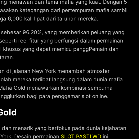
ang menawan dan tema mafia yang kuat. Dengan 5
rasakan ketegangan dari pertempuran mafia sambil
 6,000 kali lipat dari taruhan mereka.
er) sebesar 96.20%, yang memberikan peluang yang
 seperti reel fitur yang berfungsi dalam permainan
bol khusus yang dapat memicu penggPemain dan
taran.
an di jalanan New York menambah atmosfer
lah mereka terlibat langsung dalam dunia mafia
 Mafia Gold menawarkan kombinasi sempurna
ggiurkan bagi para penggemar slot online.
Gold
 dan menarik yang berfokus pada dunia kejahatan
w York. Desain permainan
SLOT PASTI WD
ini