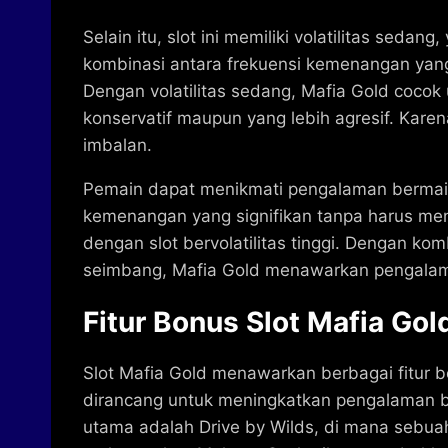
Selain itu, slot ini memiliki volatilitas sed
kombinasi antara frekuensi kemenangan yang
Dengan volatilitas sedang, Mafia Gold cocok 
konservatif maupun yang lebih agresif. Kar
imbalan.
Pemain dapat menikmati pengalaman bermain 
kemenangan yang signifikan tanpa harus mengh
dengan slot bervolatilitas tinggi. Dengan kom
seimbang, Mafia Gold menawarkan pengala
Fitur Bonus Slot Mafia Gol
Slot Mafia Gold menawarkan berbagai fitur 
dirancang untuk meningkatkan pengalaman be
utama adalah Drive by Wilds, di mana sebua