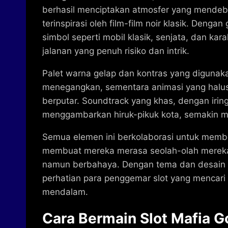
berhasil menciptakan atmosfer yang mendeba
terinspirasi oleh film-film noir klasik. Denga
simbol seperti mobil klasik, senjata, dan k
jalanan yang penuh risiko dan intrik.
Palet warna gelap dan kontras yang digunak
menegangkan, sementara animasi yang halu
berputar. Soundtrack yang khas, dengan irin
menggambarkan hiruk-pikuk kota, semakin 
Semua elemen ini berkolaborasi untuk membe
membuat mereka merasa seolah-olah mereka 
namun berbahaya. Dengan tema dan desain y
perhatian para penggemar slot yang mencari 
mendalam.
Cara Bermain Slot Mafia G