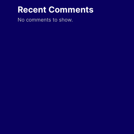
Recent Comments
No comments to show.