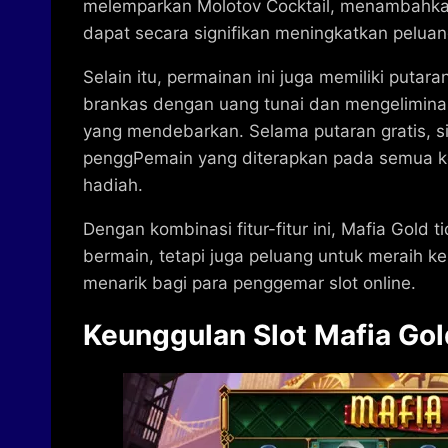
melemparkan Molotov Cocktail, menambahkan h
dapat secara signifikan meningkatkan pelu
Selain itu, permainan ini juga memiliki puta
brankas dengan uang tunai dan mengelimina
yang mendebarkan. Selama putaran gratis, 
penggPemain yang diterapkan pada semua k
hadiah.
Dengan kombinasi fitur-fitur ini, Mafia Gol
bermain, tetapi juga peluang untuk meraih 
menarik bagi para penggemar slot online.
Keunggulan Slot Mafia Gol