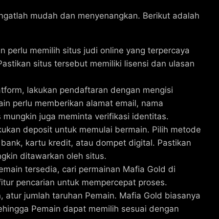
 sangatlah mudah dan menyenangkan. Berikut adalah
 perlu memilih situs judi online yang terpercaya
tikan situs tersebut memiliki lisensi dan ulasan
atform, lakukan pendaftaran dengan mengisi
main perlu memberikan alamat email, nama
mungkin juga meminta verifikasi identitas.
akukan deposit untuk memulai bermain. Pilih metode
bank, kartu kredit, atau dompet digital. Pastikan
kin ditawarkan oleh situs.
main tersedia, cari permainan Mafia Gold di
itur pencarian untuk mempercepat proses.
 atur jumlah taruhan Pemain. Mafia Gold biasanya
 sehingga Pemain dapat memilih sesuai dengan