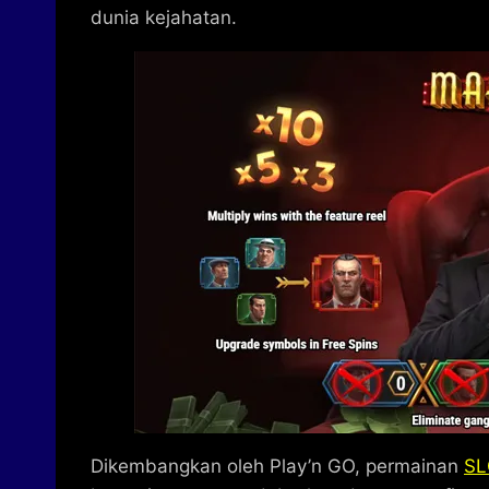
dunia kejahatan.
Dikembangkan oleh Play’n GO, permainan
SL