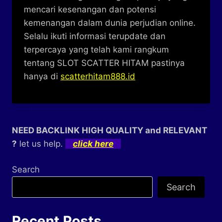
mencari kesenangan dan potensi
kemenangan dalam dunia perjudian online.
Selalu ikuti informasi terupdate dan
terpercaya yang telah kami rangkum
tentang SLOT SCATTER HITAM pastinya
hanya di
scatterhitam888.id
NEED BACKLINK HIGH QUALITY and RELEVANT
?
let us help.
click here
Search
Search
Recent Posts