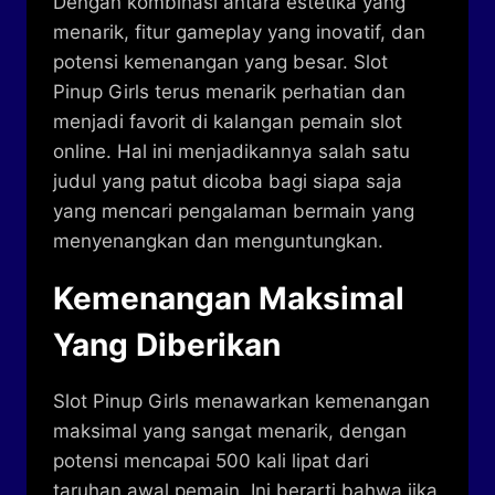
Dengan kombinasi antara estetika yang
menarik, fitur gameplay yang inovatif, dan
potensi kemenangan yang besar. Slot
Pinup Girls terus menarik perhatian dan
menjadi favorit di kalangan pemain slot
online. Hal ini menjadikannya salah satu
judul yang patut dicoba bagi siapa saja
yang mencari pengalaman bermain yang
menyenangkan dan menguntungkan.
Kemenangan Maksimal
Yang Diberikan
Slot Pinup Girls menawarkan kemenangan
maksimal yang sangat menarik, dengan
potensi mencapai 500 kali lipat dari
taruhan awal pemain. Ini berarti bahwa jika