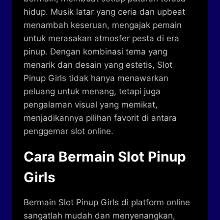
hidup. Musik latar yang ceria dan upbeat
menambah keseruan, mengajak pemain
untuk merasakan atmosfer pesta di era
pinup. Dengan kombinasi tema yang
menarik dan desain yang estetis, Slot
Pinup Girls tidak hanya menawarkan
peluang untuk menang, tetapi juga
pengalaman visual yang memikat,
menjadikannya pilihan favorit di antara
penggemar slot online.
Cara Bermain Slot Pinup
Girls
Bermain Slot Pinup Girls di platform online
sangatlah mudah dan menyenangkan,