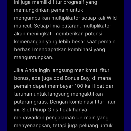
ini juga memiliki fitur progresif yang
memungkinkan pemain untuk
mengumpulkan multiplikator setiap kali Wild
muncul. Setiap lima putaran, multiplikator
akan meningkat, memberikan potensi
kemenangan yang lebih besar saat pemain
berhasil mendapatkan kombinasi yang
menguntungkan.
Jika Anda ingin langsung menikmati fitur
bonus, ada juga opsi Bonus Buy, di mana
pemain dapat membayar 100 kali lipat dari
taruhan untuk langsung mengaktifkan
putaran gratis. Dengan kombinasi fitur-fitur
ini, Slot Pinup Girls tidak hanya
menawarkan pengalaman bermain yang
menyenangkan, tetapi juga peluang untuk