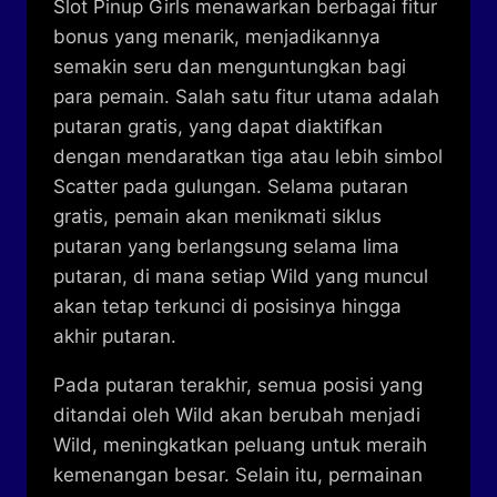
Slot Pinup Girls menawarkan berbagai fitur
bonus yang menarik, menjadikannya
semakin seru dan menguntungkan bagi
para pemain. Salah satu fitur utama adalah
putaran gratis, yang dapat diaktifkan
dengan mendaratkan tiga atau lebih simbol
Scatter pada gulungan. Selama putaran
gratis, pemain akan menikmati siklus
putaran yang berlangsung selama lima
putaran, di mana setiap Wild yang muncul
akan tetap terkunci di posisinya hingga
akhir putaran.
Pada putaran terakhir, semua posisi yang
ditandai oleh Wild akan berubah menjadi
Wild, meningkatkan peluang untuk meraih
kemenangan besar. Selain itu, permainan