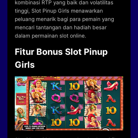
kombinasi RTP yang baik dan volatilitas
tinggi, Slot Pinup Girls menawarkan
peluang menarik bagi para pemain yang
mencari tantangan dan hadiah besar
dalam permainan slot online.
Fitur Bonus Slot Pinup
Girls