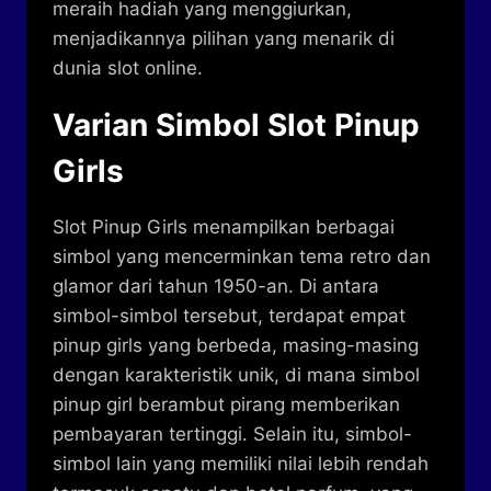
meraih hadiah yang menggiurkan,
menjadikannya pilihan yang menarik di
dunia slot online.
Varian Simbol Slot Pinup
Girls
Slot Pinup Girls menampilkan berbagai
simbol yang mencerminkan tema retro dan
glamor dari tahun 1950-an. Di antara
simbol-simbol tersebut, terdapat empat
pinup girls yang berbeda, masing-masing
dengan karakteristik unik, di mana simbol
pinup girl berambut pirang memberikan
pembayaran tertinggi. Selain itu, simbol-
simbol lain yang memiliki nilai lebih rendah