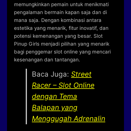
memungkinkan pemain untuk menikmati
pengalaman bermain kapan saja dan di
mana saja. Dengan kombinasi antara
estetika yang menarik, fitur inovatif, dan
potensi kemenangan yang besar. Slot
Pinup Girls menjadi pilihan yang menarik
bagi penggemar slot online yang mencari
kesenangan dan tantangan.
Baca Juga:
Street
Racer – Slot Online
dengan Tema
Balapan yang
Menggugah Adrenalin