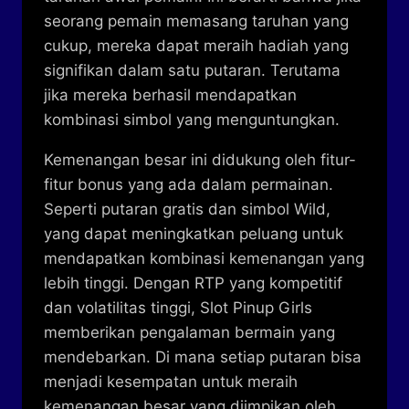
seorang pemain memasang taruhan yang
cukup, mereka dapat meraih hadiah yang
signifikan dalam satu putaran. Terutama
jika mereka berhasil mendapatkan
kombinasi simbol yang menguntungkan.
Kemenangan besar ini didukung oleh fitur-
fitur bonus yang ada dalam permainan.
Seperti putaran gratis dan simbol Wild,
yang dapat meningkatkan peluang untuk
mendapatkan kombinasi kemenangan yang
lebih tinggi. Dengan RTP yang kompetitif
dan volatilitas tinggi, Slot Pinup Girls
memberikan pengalaman bermain yang
mendebarkan. Di mana setiap putaran bisa
menjadi kesempatan untuk meraih
kemenangan besar yang diimpikan oleh