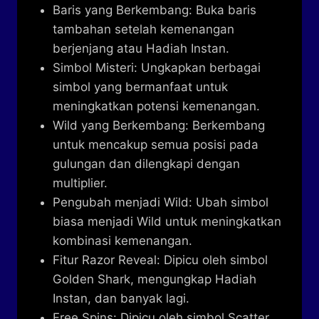
Baris yang Berkembang: Buka baris
tambahan setelah kemenangan
berjenjang atau Hadiah Instan.
Simbol Misteri: Ungkapkan berbagai
simbol yang bermanfaat untuk
meningkatkan potensi kemenangan.
Wild yang Berkembang: Berkembang
untuk mencakup semua posisi pada
gulungan dan dilengkapi dengan
multiplier.
Pengubah menjadi Wild: Ubah simbol
biasa menjadi Wild untuk meningkatkan
kombinasi kemenangan.
Fitur Razor Reveal: Dipicu oleh simbol
Golden Shark, mengungkap Hadiah
Instan, dan banyak lagi.
Free Spins: Dipicu oleh simbol Scatter,