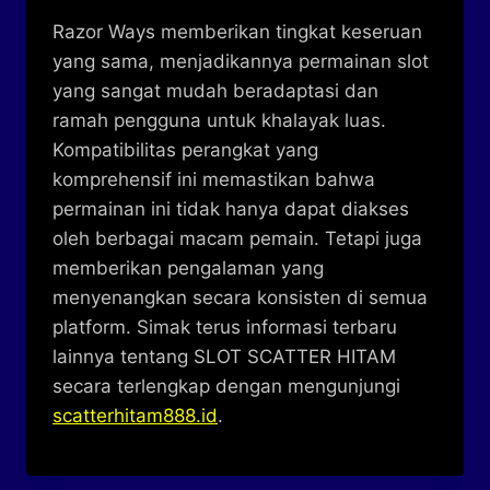
Razor Ways memberikan tingkat keseruan
yang sama, menjadikannya permainan slot
yang sangat mudah beradaptasi dan
ramah pengguna untuk khalayak luas.
Kompatibilitas perangkat yang
komprehensif ini memastikan bahwa
permainan ini tidak hanya dapat diakses
oleh berbagai macam pemain. Tetapi juga
memberikan pengalaman yang
menyenangkan secara konsisten di semua
platform. Simak terus informasi terbaru
lainnya tentang SLOT SCATTER HITAM
secara terlengkap dengan mengunjungi
scatterhitam888.id
.