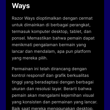
Ways
Razor Ways dioptimalkan dengan cermat
untuk dimainkan di berbagai perangkat,
termasuk komputer desktop, tablet, dan
ponsel. Memastikan bahwa pemain dapat
menikmati pengalaman bermain yang
lancar dan mendalam, apa pun platform
yang mereka pilih.
Permainan ini telah dirancang dengan
kontrol responsif dan grafik berkualitas
tinggi yang beradaptasi dengan berbagai
ukuran dan resolusi layar. Berarti bahwa
pemain akan mengalami kejernihan visual
yang konsisten dan permainan yang lancar.
Baik saat mereka menggunakan desktop,