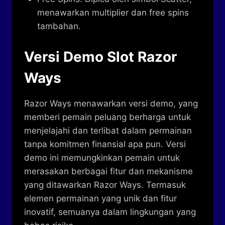
menawarkan multiplier dan free spins
tambahan.
Versi Demo Slot Razor
Ways
Razor Ways menawarkan versi demo, yang
memberi pemain peluang berharga untuk
menjelajahi dan terlibat dalam permainan
tanpa komitmen finansial apa pun. Versi
demo ini memungkinkan pemain untuk
merasakan berbagai fitur dan mekanisme
yang ditawarkan Razor Ways. Termasuk
elemen permainan yang unik dan fitur
inovatif, semuanya dalam lingkungan yang