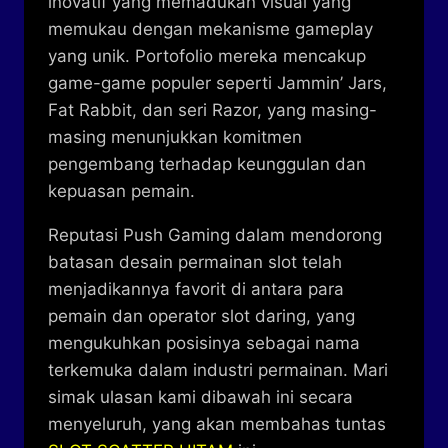
inovatif yang memadukan visual yang
memukau dengan mekanisme gameplay
yang unik. Portofolio mereka mencakup
game-game populer seperti Jammin’ Jars,
Fat Rabbit, dan seri Razor, yang masing-
masing menunjukkan komitmen
pengembang terhadap keunggulan dan
kepuasan pemain.
Reputasi Push Gaming dalam mendorong
batasan desain permainan slot telah
menjadikannya favorit di antara para
pemain dan operator slot daring, yang
mengukuhkan posisinya sebagai nama
terkemuka dalam industri permainan. Mari
simak ulasan kami dibawah ini secara
menyeluruh, yang akan membahas tuntas