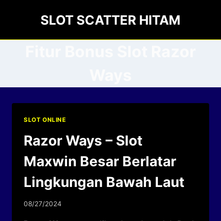
Skip
SLOT SCATTER HITAM
to
content
Fitur Bonus Slot Razor
Ways
SLOT ONLINE
Razor Ways – Slot
Maxwin Besar Berlatar
Lingkungan Bawah Laut
08/27/2024