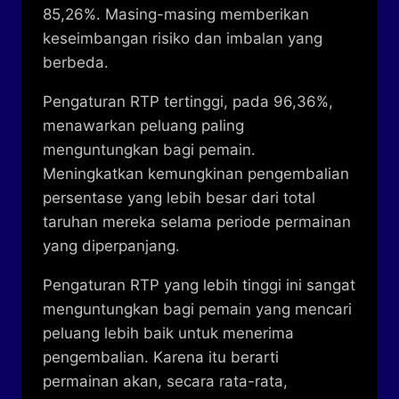
85,26%. Masing-masing memberikan
keseimbangan risiko dan imbalan yang
berbeda.
Pengaturan RTP tertinggi, pada 96,36%,
menawarkan peluang paling
menguntungkan bagi pemain.
Meningkatkan kemungkinan pengembalian
persentase yang lebih besar dari total
taruhan mereka selama periode permainan
yang diperpanjang.
Pengaturan RTP yang lebih tinggi ini sangat
menguntungkan bagi pemain yang mencari
peluang lebih baik untuk menerima
pengembalian. Karena itu berarti
permainan akan, secara rata-rata,