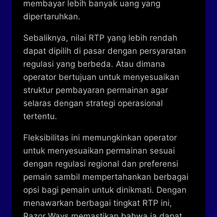
membayar lebih banyak uang yang
dipertaruhkan.
Sebaliknya, nilai RTP yang lebih rendah
dapat dipilih di pasar dengan persyaratan
regulasi yang berbeda. Atau dimana
operator bertujuan untuk menyesuaikan
struktur pembayaran permainan agar
selaras dengan strategi operasional
tertentu.
Fleksibilitas ini memungkinkan operator
untuk menyesuaikan permainan sesuai
dengan regulasi regional dan preferensi
pemain sambil mempertahankan berbagai
opsi bagi pemain untuk dinikmati. Dengan
menawarkan berbagai tingkat RTP ini,
Razor Ways memastikan bahwa ia dapat