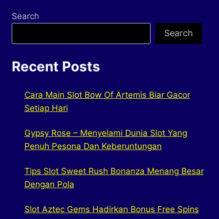
Search
Search
Recent Posts
Cara Main Slot Bow Of Artemis Biar Gacor
Setiap Hari
Gypsy Rose – Menyelami Dunia Slot Yang
Penuh Pesona Dan Keberuntungan
Tips Slot Sweet Rush Bonanza Menang Besar
Dengan Pola
Slot Aztec Gems Hadirkan Bonus Free Spins