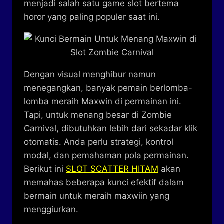
menjadi salah satu game slot bertema
horor yang paling populer saat ini.
Dengan visual menghibur namun
menegangkan, banyak pemain berlomba-
lomba meraih Maxwin di permainan ini.
Tapi, untuk menang besar di Zombie
Carnival, dibutuhkan lebih dari sekadar klik
otomatis. Anda perlu strategi, kontrol
modal, dan pemahaman pola permainan.
Berikut ini
SLOT SCATTER HITAM
akan
memahas beberapa kunci efektif dalam
bermain untuk meraih maxwiin yang
menggiurkan.