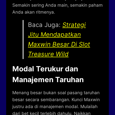
Semakin sering Anda main, semakin paham
Anda akan ritmenya.
Baca Juga:
Strategi
Jitu Mendapatkan
Maxwin Besar Di Slot
Treasure Wild
Modal Terukur dan
Manajemen Taruhan
Menang besar bukan soal pasang taruhan
besar secara sembarangan. Kunci Maxwin
justru ada di manajemen modal. Mulailah
dari bet kecil terlebih dahulu. Naikkan