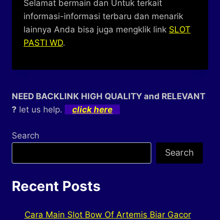
Selamat bermain dan Untuk terkait
informasi-informasi terbaru dan menarik
lainnya Anda bisa juga mengklik link
SLOT
PASTI WD
.
NEED BACKLINK HIGH QUALITY and RELEVANT
?
let us help.
click here
Search
Search
Recent Posts
Cara Main Slot Bow Of Artemis Biar Gacor