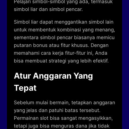
Pelajari simbol-simbol yang ada, termasuk
simbol liar dan simbol pencar.
Simbol liar dapat menggantikan simbol lain
untuk membentuk kombinasi yang menang,
sementara simbol pencar biasanya memicu
putaran bonus atau fitur khusus. Dengan
memahami cara kerja fitur-fitur ini, Anda
bisa membuat strategi yang lebih efektif.
Atur Anggaran Yang
Tepat
Sebelum mulai bermain, tetapkan anggaran
yang jelas dan patuhi batas tersebut.
Permainan slot bisa sangat mengasyikkan,
tetapi juga bisa menguras dana jika tidak