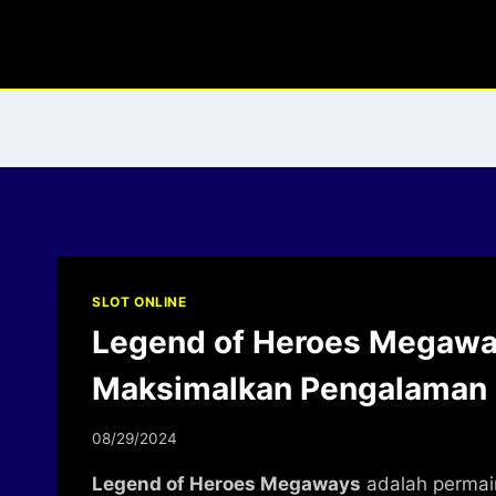
Skip
to
content
SLOT ONLINE
Legend of Heroes Megaway
Maksimalkan Pengalaman 
08/29/2024
Legend of Heroes Megaways
adalah permai