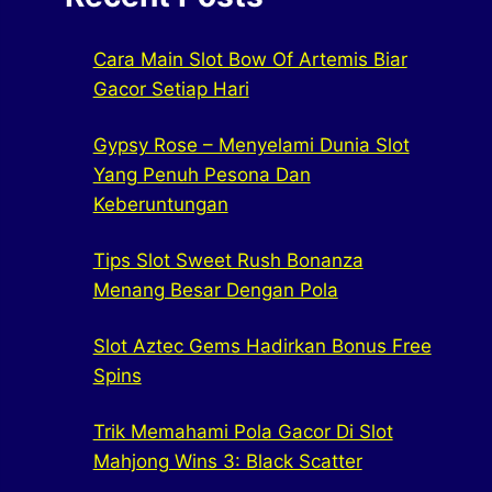
Cara Main Slot Bow Of Artemis Biar
Gacor Setiap Hari
Gypsy Rose – Menyelami Dunia Slot
Yang Penuh Pesona Dan
Keberuntungan
Tips Slot Sweet Rush Bonanza
Menang Besar Dengan Pola
Slot Aztec Gems Hadirkan Bonus Free
Spins
Trik Memahami Pola Gacor Di Slot
Mahjong Wins 3: Black Scatter