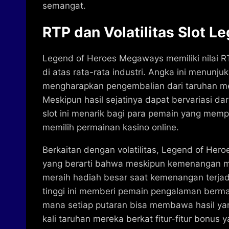
semangat.
RTP dan Volatilitas Slot 
Legend of Heroes Megaways memiliki nilai RT
di atas rata-rata industri. Angka ini menun
mengharapkan pengembalian dari taruhan me
Meskipun hasil sejatinya dapat bervariasi dar
slot ini menarik bagi para pemain yang mem
memilih permainan kasino online.
Berkaitan dengan volatilitas, Legend of Hero
yang berarti bahwa meskipun kemenangan mun
meraih hadiah besar saat kemenangan terjadi s
tinggi ini memberi pemain pengalaman berm
mana setiap putaran bisa membawa hasil ya
kali taruhan mereka berkat fitur-fitur bonus 