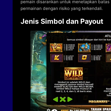
pemain disarankan untuk menetapkan batas 
permainan dengan risiko yang terkendali.
Jenis Simbol dan Payout