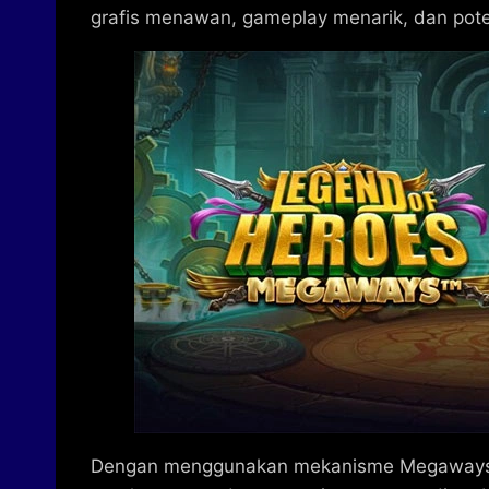
grafis menawan, gameplay menarik, dan pote
Dengan menggunakan mekanisme Megaways, 