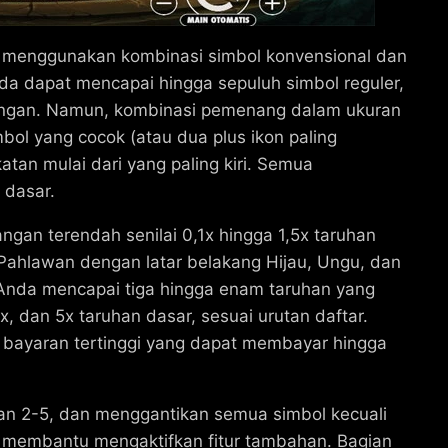
 menggunakan kombinasi simbol konvensional dan
nda dapat mencapai hingga sepuluh simbol reguler,
ulungan. Namun, kombinasi pemenang dalam ukuran
bol yang cocok (atau dua plus ikon paling
tan mulai dari yang paling kiri. Semua
 dasar.
ngan terendah senilai 0,1x hingga 1,5x taruhan
u, Pahlawan dengan latar belakang Hijau, Ungu, dan
 Anda mencapai tiga hingga enam taruhan yang
, dan 5x taruhan dasar, sesuai urutan daftar.
bayaran tertinggi yang dapat membayar hingga
gan 2-5, dan menggantikan semua simbol kecuali
at membantu mengaktifkan fitur tambahan. Bagian