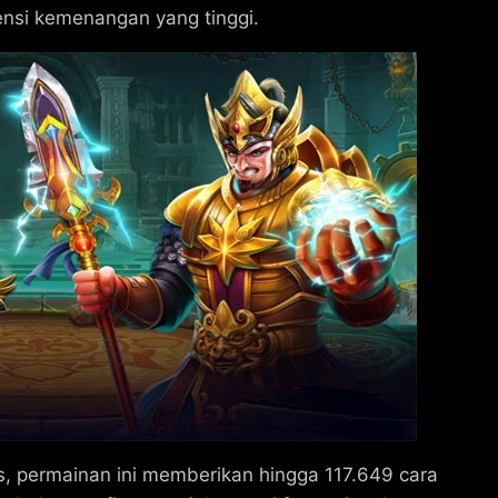
nsi kemenangan yang tinggi.
permainan ini memberikan hingga 117.649 cara