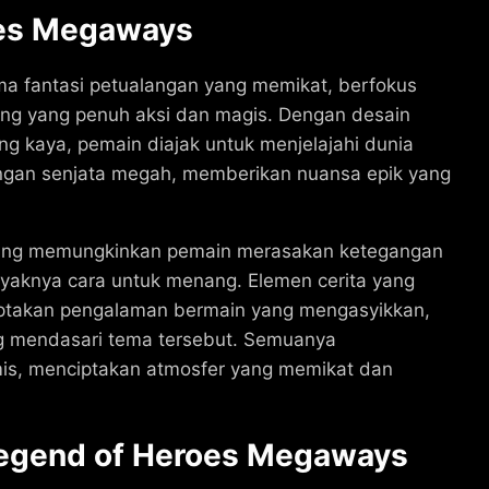
oes Megaways
 fantasi petualangan yang memikat, berfokus
ting yang penuh aksi dan magis.​ Dengan desain
ng kaya, pemain diajak untuk menjelajahi dunia
engan senjata megah, memberikan nuansa epik yang
yang memungkinkan pemain merasakan ketegangan
nyaknya cara untuk menang. Elemen cerita yang
takan pengalaman bermain yang mengasyikkan,
ang mendasari tema tersebut. Semuanya
mis, menciptakan atmosfer yang memikat dan
 Legend of Heroes Megaways