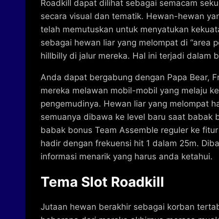
Roadkill dapat dilihat sebagai semacam seku
secara visual dan tematik. Hewan-hewan yan
telah memutuskan untuk menyatukan kekua
sebagai hewan liar yang melompat di “area 
hillbilly di jalur mereka. Hal ini terjadi dal
Anda dapat bergabung dengan Papa Bear, Fr
mereka melawan mobil-mobil yang melaju kenc
pengemudinya. Hewan liar yang melompat h
semuanya dibawa ke level baru saat babak 
babak bonus Team Assemble reguler ke fitur 
hadir dengan frekuensi hit 1 dalam 25m. Dib
informasi menarik yang harus anda ketahui.
Tema Slot Roadkill
Jutaan hewan berakhir sebagai korban tertab