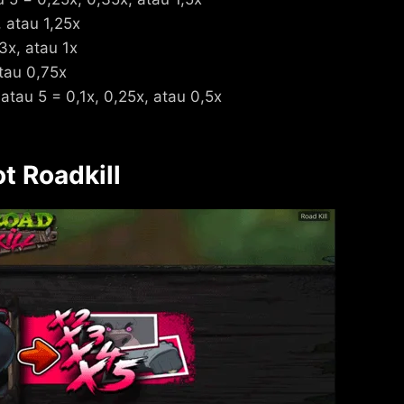
 atau 1,25x
3x, atau 1x
atau 0,75x
atau 5 = 0,1x, 0,25x, atau 0,5x
t Roadkill