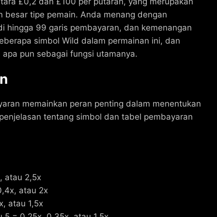
tara £0,2 dan £100 per putaran, yang merupakan
an besar tipe pemain. Anda menang dengan
di hingga 99 garis pembayaran, dan kemenangan
 beberapa simbol Wild dalam permainan ini, dan
apa pun sebagai fungsi utamanya.
an
bayaran memainkan peran penting dalam menentukan
penjelasan tentang simbol dan tabel pembayaran
, atau 2,5x
0,4x, atau 2x
x, atau 1,5x
5 = 0,25x, 0,35x, atau 1,5x