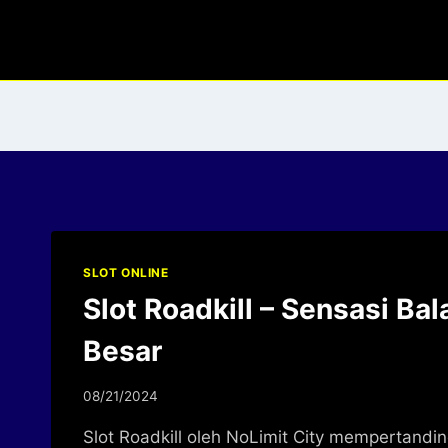
Skip
to
content
SLOT ONLINE
Slot Roadkill – Sensasi B
Besar
08/21/2024
Slot Roadkill oleh NoLimit City mempertan