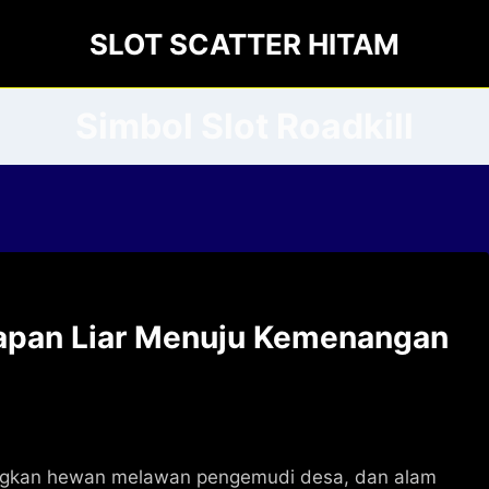
SLOT SCATTER HITAM
Simbol Slot Roadkill
alapan Liar Menuju Kemenangan
dingkan hewan melawan pengemudi desa, dan alam