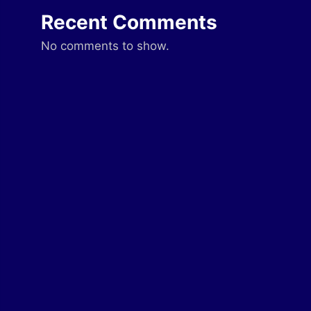
Recent Comments
No comments to show.