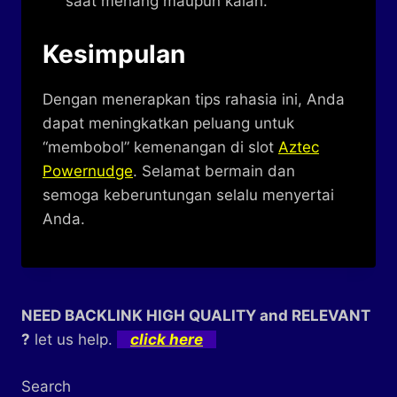
saat menang maupun kalah.
Kesimpulan
Dengan menerapkan tips rahasia ini, Anda
dapat meningkatkan peluang untuk
“membobol” kemenangan di slot
Aztec
Powernudge
. Selamat bermain dan
semoga keberuntungan selalu menyertai
Anda.
NEED BACKLINK HIGH QUALITY and RELEVANT
?
let us help.
click here
Search