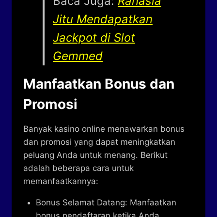
Baca Juga:
Rahasia
Jitu Mendapatkan
Jackpot di Slot
Gemmed
Manfaatkan Bonus dan
Promosi
Banyak kasino online menawarkan bonus
dan promosi yang dapat meningkatkan
peluang Anda untuk menang. Berikut
adalah beberapa cara untuk
memanfaatkannya:
Bonus Selamat Datang: Manfaatkan
bonus pendaftaran ketika Anda