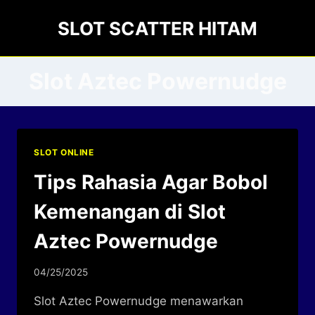
Skip
SLOT SCATTER HITAM
to
content
Slot Aztec Powernudge
SLOT ONLINE
Tips Rahasia Agar Bobol
Kemenangan di Slot
Aztec Powernudge
04/25/2025
Slot Aztec Powernudge menawarkan