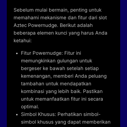
Sebelum mulai bermain, penting untuk
memahami mekanisme dan fitur dari slot
Aztec Powernudge. Berikut adalah
beberapa elemen kunci yang harus Anda
ketahui:
Fitur Powernudge: Fitur ini
memungkinkan gulungan untuk
bergeser ke bawah setelah setiap
kemenangan, memberi Anda peluang
tambahan untuk mendapatkan
kombinasi yang lebih baik. Pastikan
untuk memanfaatkan fitur ini secara
optimal.
Simbol Khusus: Perhatikan simbol-
simbol khusus yang dapat memberikan