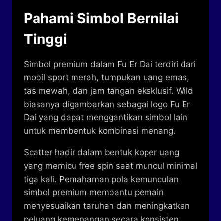
Pahami Simbol Bernilai
Tinggi
Simbol premium dalam Fu Er Dai terdiri dari
mobil sport merah, tumpukan uang emas,
tas mewah, dan jam tangan eksklusif. Wild
biasanya digambarkan sebagai logo Fu Er
Dai yang dapat menggantikan simbol lain
untuk membentuk kombinasi menang.
Scatter hadir dalam bentuk koper uang
yang memicu free spin saat muncul minimal
tiga kali. Pemahaman pola kemunculan
simbol premium membantu pemain
menyesuaikan taruhan dan meningkatkan
peluang kemenangan secara konsisten.