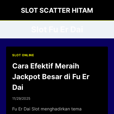
Skip
SLOT SCATTER HITAM
to
content
Slot Fu Er Dai
SLOT ONLINE
Cara Efektif Meraih
Jackpot Besar di Fu Er
Dai
11/29/2025
Fu Er Dai Slot menghadirkan tema