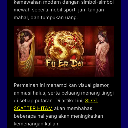
kemewahan modern dengan simbol-simbol
mewah seperti mobil sport, jam tangan
mahal, dan tumpukan uang.
Permainan ini menampilkan visual glamor,
animasi halus, serta peluang menang tinggi
di setiap putaran. Di artikel ini,
SLOT
SCATTER HITAM
akan membahas
beberapa hal yang akan meningkatkan
kemenangan kalian.