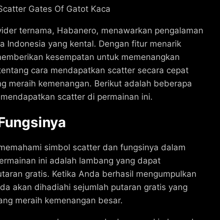
rovider ternama, Habanero, menawarkan pengalaman
Indonesia yang kental. Dengan fitur menarik
emberikan kesempatan untuk memenangkan
entang cara mendapatkan scatter secara cepat
g meraih kemenangan. Berikut adalah beberapa
 mendapatkan scatter di permainan ini.
 Fungsinya
 memahami simbol scatter dan fungsinya dalam
permainan ini adalah lambang yang dapat
taran gratis. Ketika Anda berhasil mengumpulkan
Anda akan dihadiahi sejumlah putaran gratis yang
uang meraih kemenangan besar.