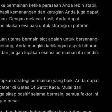
h ke permainan ketika perasaan Anda lebih stabil.
 hasil kemenangan dan kerugian Anda juga dapat
an. Dengan melacak hasil, Anda dapat
akukan evaluasi untuk strategi di putaran
uan utama bermain slot adalah untuk bersenang-
 menang, Anda mungkin kehilangan aspek hiburan
 dan jangan lupakan esensi permainan itu sendiri.
apkan strategi permainan yang baik, Anda dapat
ter di Gates Of Gatot Kaca.​ Mulai dari
a sikap positif selama bermain, semua faktor ini
gan besar.
n, dan dengan keterampilan dan strategi yang