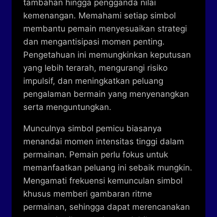
tambahan hingga pengganda nilai
kemenangan. Memahami setiap simbol
membantu pemain menyesuaikan strategi
dan mengantisipasi momen penting.
Pengetahuan ini memungkinkan keputusan
yang lebih terarah, mengurangi risiko
impulsif, dan meningkatkan peluang
pengalaman bermain yang menyenangkan
serta menguntungkan.
Munculnya simbol pemicu biasanya
menandai momen intensitas tinggi dalam
permainan. Pemain perlu fokus untuk
memanfaatkan peluang ini sebaik mungkin.
Mengamati frekuensi kemunculan simbol
khusus memberi gambaran ritme
permainan, sehingga dapat merencanakan