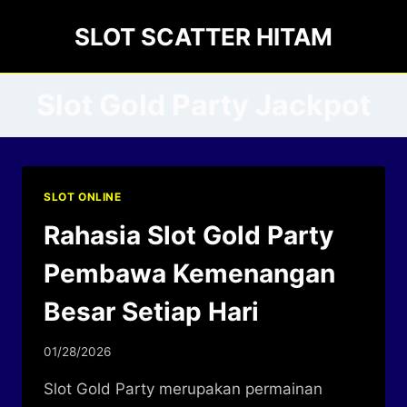
Skip
SLOT SCATTER HITAM
to
content
Slot Gold Party Jackpot
SLOT ONLINE
Rahasia Slot Gold Party
Pembawa Kemenangan
Besar Setiap Hari
01/28/2026
Slot Gold Party merupakan permainan