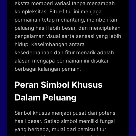
ekstra memberi variasi tanpa menambah
kompleksitas. Fitur-fitur ini menjaga
permainan tetap menantang, memberikan
peluang hasil lebih besar, dan menciptakan
pengalaman visual serta sensasi yang lebih
hidup. Keseimbangan antara
kesederhanaan dan fitur menarik adalah
alasan mengapa permainan ini disukai
berbagai kalangan pemain.
Peran Simbol Khusus
Dalam Peluang
Simbol khusus menjadi pusat dari potensi
hasil besar. Setiap simbol memiliki fungsi
yang berbeda, mulai dari pemicu fitur