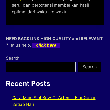
seru, dan berpotensi memberikan hasil
optimal dari waktu ke waktu.
NEED BACKLINK HIGH QUALITY and RELEVANT
?
let us help.
click here
Search
Search
Recent Posts
Cara Main Slot Bow Of Artemis Biar Gacor
Setiap Hari