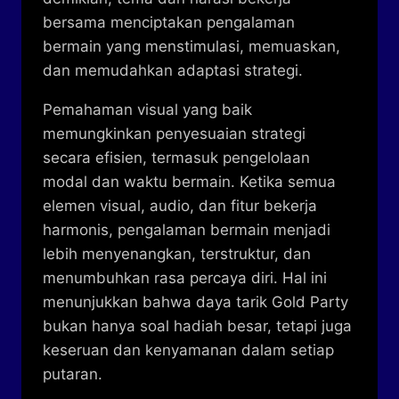
bersama menciptakan pengalaman
bermain yang menstimulasi, memuaskan,
dan memudahkan adaptasi strategi.
Pemahaman visual yang baik
memungkinkan penyesuaian strategi
secara efisien, termasuk pengelolaan
modal dan waktu bermain. Ketika semua
elemen visual, audio, dan fitur bekerja
harmonis, pengalaman bermain menjadi
lebih menyenangkan, terstruktur, dan
menumbuhkan rasa percaya diri. Hal ini
menunjukkan bahwa daya tarik Gold Party
bukan hanya soal hadiah besar, tetapi juga
keseruan dan kenyamanan dalam setiap
putaran.