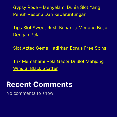
Gypsy Rose – Menyelami Dunia Slot Yang
Penuh Pesona Dan Keberuntungan
Tips Slot Sweet Rush Bonanza Menang Besar
Dengan Pola
Slot Aztec Gems Hadirkan Bonus Free Spins
Trik Memahami Pola Gacor Di Slot Mahjong
Wins 3: Black Scatter
Recent Comments
No comments to show.