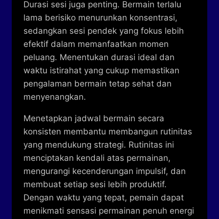
Durasi sesi juga penting. Bermain terlalu
lama berisiko menurunkan konsentrasi,
sedangkan sesi pendek yang fokus lebih
efektif dalam memanfaatkan momen
peluang. Menentukan durasi ideal dan
waktu istirahat yang cukup memastikan
pengalaman bermain tetap sehat dan
menyenangkan.
Menetapkan jadwal bermain secara
konsisten membantu membangun rutinitas
yang mendukung strategi. Rutinitas ini
menciptakan kendali atas permainan,
mengurangi kecenderungan impulsif, dan
membuat setiap sesi lebih produktif.
Dengan waktu yang tepat, pemain dapat
menikmati sensasi permainan penuh energi