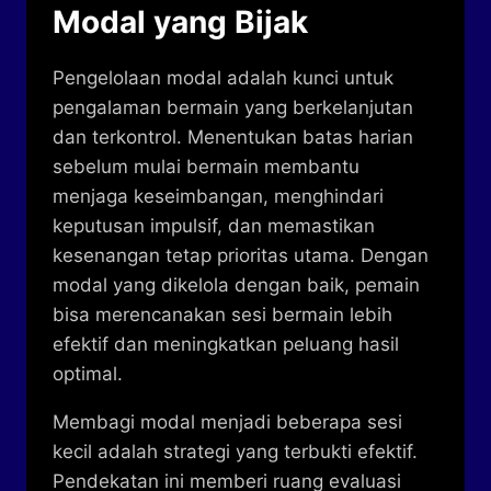
Modal yang Bijak
Pengelolaan modal adalah kunci untuk
pengalaman bermain yang berkelanjutan
dan terkontrol. Menentukan batas harian
sebelum mulai bermain membantu
menjaga keseimbangan, menghindari
keputusan impulsif, dan memastikan
kesenangan tetap prioritas utama. Dengan
modal yang dikelola dengan baik, pemain
bisa merencanakan sesi bermain lebih
efektif dan meningkatkan peluang hasil
optimal.
Membagi modal menjadi beberapa sesi
kecil adalah strategi yang terbukti efektif.
Pendekatan ini memberi ruang evaluasi