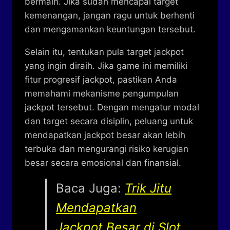
bermain. Jika sudah mencapai target
kemenangan, jangan ragu untuk berhenti
dan mengamankan keuntungan tersebut.
Selain itu, tentukan pula target jackpot
yang ingin diraih. Jika game ini memiliki
fitur progresif jackpot, pastikan Anda
memahami mekanisme pengumpulan
jackpot tersebut. Dengan mengatur modal
dan target secara disiplin, peluang untuk
mendapatkan jackpot besar akan lebih
terbuka dan mengurangi risiko kerugian
besar secara emosional dan finansial.
Baca Juga:
Trik Jitu
Mendapatkan
Jackpot Besar di Slot