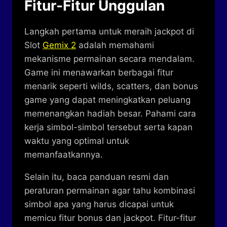
Fitur-Fitur Unggulan
Langkah pertama untuk meraih jackpot di
Slot
Gemix 2
adalah memahami
mekanisme permainan secara mendalam.
Game ini menawarkan berbagai fitur
menarik seperti wilds, scatters, dan bonus
game yang dapat meningkatkan peluang
memenangkan hadiah besar. Pahami cara
kerja simbol-simbol tersebut serta kapan
waktu yang optimal untuk
memanfaatkannya.
Selain itu, baca panduan resmi dan
peraturan permainan agar tahu kombinasi
simbol apa yang harus dicapai untuk
memicu fitur bonus dan jackpot. Fitur-fitur