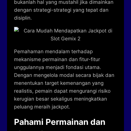
bukanlah hal yang mustahil jika dimainkan
dengan strategi-strategi yang tepat dan
disiplin.
Pemahaman mendalam terhadap
mekanisme permainan dan fitur-fitur
unggulannya menjadi fondasi utama.
Dengan mengelola modal secara bijak dan
menentukan target kemenangan yang
realistis, pemain dapat mengurangi risiko
kerugian besar sekaligus meningkatkan
peluang meraih jackpot.
Pahami Permainan dan