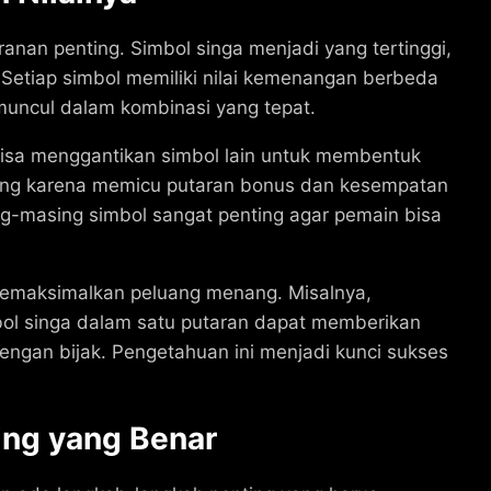
ranan penting. Simbol singa menjadi yang tertinggi,
h. Setiap simbol memiliki nilai kemenangan berbeda
muncul dalam kombinasi yang tepat.
bisa menggantikan simbol lain untuk membentuk
ting karena memicu putaran bonus dan kesempatan
g-masing simbol sangat penting agar pemain bisa
memaksimalkan peluang menang. Misalnya,
l singa dalam satu putaran dapat memberikan
dengan bijak. Pengetahuan ini menjadi kunci sukses
King yang Benar