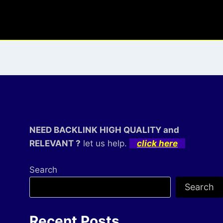
NEED BACKLINK HIGH QUALITY and
RELEVANT ?
let us help.
click here
Search
Search
Recent Posts