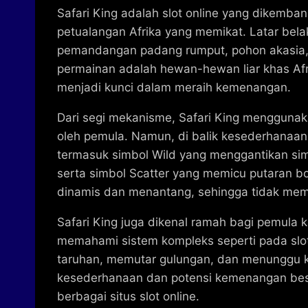
Safari King adalah slot online yang dikemb
petualangan Afrika yang memikat. Latar be
pemandangan padang rumput, pohon akasia, 
permainan adalah hewan-hewan liar khas Afr
menjadi kunci dalam meraih kemenangan.
Dari segi mekanisme, Safari King mengguna
oleh pemula. Namun, di balik kesederhanaan
termasuk simbol Wild yang menggantikan si
serta simbol Scatter yang memicu putaran bon
dinamis dan menantang, sehingga tidak me
Safari King juga dikenal ramah bagi pemula 
memahami sistem kompleks seperti pada slo
taruhan, memutar gulungan, dan menunggu k
kesederhanaan dan potensi kemenangan besa
berbagai situs slot online.