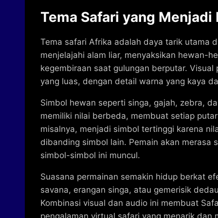
Tema Safari yang Menjadi 
Tema safari Afrika adalah daya tarik utama d
menjelajahi alam liar, menyaksikan hewan-h
kegembiraan saat gulungan berputar. Visu
yang luas, dengan detail warna yang kaya d
Simbol hewan seperti singa, gajah, zebra, dan
memiliki nilai berbeda, membuat setiap putar
misalnya, menjadi simbol tertinggi karena ni
dibanding simbol lain. Pemain akan merasa se
simbol-simbol ini muncul.
Suasana permainan semakin hidup berkat ef
savana, erangan singa, atau gemerisik deda
Kombinasi visual dan audio ini membuat Safa
pengalaman virtual safari yang menarik dan