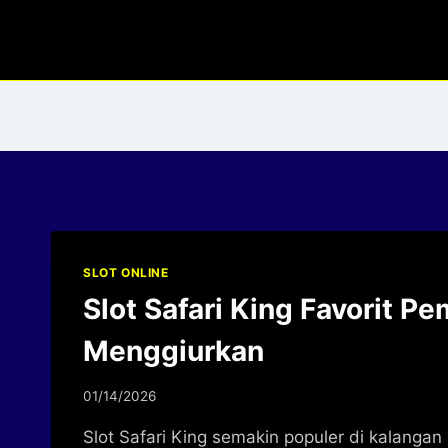
Skip
to
content
SLOT ONLINE
Slot Safari King Favorit P
Menggiurkan
01/14/2026
Slot Safari King semakin populer di kalangan