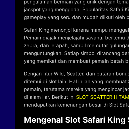
pengalaman bermain yang unik dengan tema a
jackpot yang menggoda. Popularitas Safari Ki
gameplay yang seru dan mudah diikuti oleh
Safari King menonjol karena mampu mengga
Pemain diajak menjelajahi savana, bertemu 
zebra, dan jerapah, sambil memutar gulung
menguntungkan. Setiap simbol dirancang den
yang memikat dan membuat pemain betah b
Dengan fitur Wild, Scatter, dan putaran bon
ditemui di slot lain. Hal inilah yang membuat 
pemain, terutama mereka yang mengincar jac
di alam liar. Berikut ini
SLOT SCATTER HITA
mendapatkan kemenangan besar di Slot Safa
Mengenal Slot Safari Kin