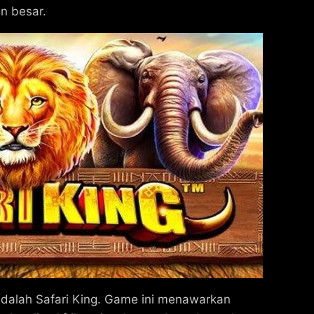
n besar.
t adalah Safari King. Game ini menawarkan