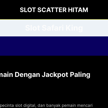
SLOT SCATTER HITAM
Slot Safari King
emain Dengan Jackpot Paling
 pecinta slot digital, dan banyak pemain mencari