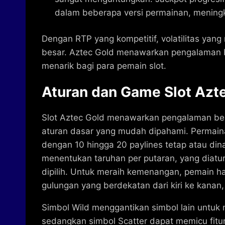
dalam beberapa versi permainan, meningk
Dengan RTP yang kompetitif, volatilitas yan
besar. Aztec Gold menawarkan pengalaman 
menarik bagi para pemain slot.
Aturan dan Game Slot Azt
Slot Aztec Gold menawarkan pengalaman b
aturan dasar yang mudah dipahami. Permainan
dengan 10 hingga 20 paylines tetap atau d
menentukan taruhan per putaran, yang diatur
dipilih. Untuk meraih kemenangan, pemain h
gulungan yang berdekatan dari kiri ke kanan
Simbol Wild menggantikan simbol lain untu
sedangkan simbol Scatter dapat memicu fitur