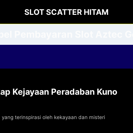
SLOT SCATTER HITAM
bel Pembayaran Slot Aztec G
ap Kejayaan Peradaban Kuno
 yang terinspirasi oleh kekayaan dan misteri