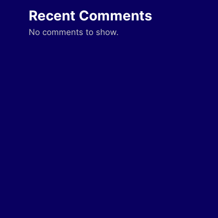
Recent Comments
No comments to show.