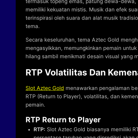
termasuk topeng emas, patung dewa-dewa, u
memiliki kekuatan mistis. Musik dan efek su
terinspirasi oleh suara dan alat musik trad
tema.
Secara keseluruhan, tema Aztec Gold mengha
mengasyikkan, memungkinkan pemain untuk 
hilang sambil menikmati desain visual yang
RTP Volatilitas Dan Keme
Slot Aztec Gold
menawarkan pengalaman ber
RTP (Return to Player), volatilitas, dan ke
pemain.
RTP Return to Player
RTP:
Slot Aztec Gold biasanya memiliki R
persentase taruhan yang diprediksi akan