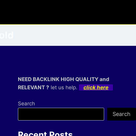
old
NEED BACKLINK HIGH QUALITY and
RELEVANT ?
let us help.
click here
Search
Search
Recent Posts