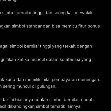
imbol bernilai tinggi dan sering kali mewakili
gkan simbol standar dan bisa memicu fitur bonus
gai simbol bernilai tinggi yang terkait dengan
nifikan ketika muncul dalam kombinasi yang
ak kuno dan memiliki nilai pembayaran menengah.
 sering muncul di gulungan.
dar ini biasanya adalah simbol bernilai rendah.
il dibandingkan simbol tematik lainnya.