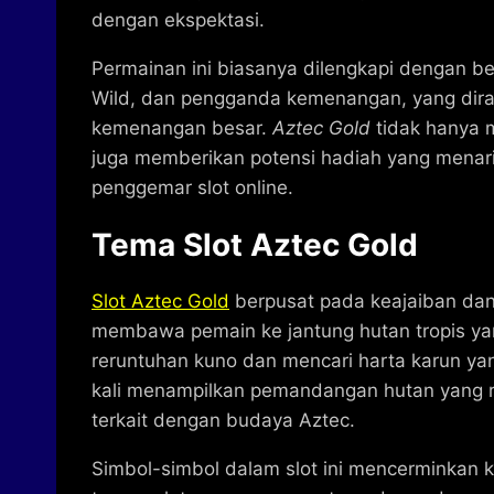
dengan ekspektasi.
Permainan ini biasanya dilengkapi dengan ber
Wild, dan pengganda kemenangan, yang dir
kemenangan besar.
Aztec Gold
tidak hanya 
juga memberikan potensi hadiah yang menarik
penggemar slot online.
Tema Slot Aztec Gold
Slot Aztec Gold
berpusat pada keajaiban dan 
membawa pemain ke jantung hutan tropis ya
reruntuhan kuno dan mencari harta karun ya
kali menampilkan pemandangan hutan yang r
terkait dengan budaya Aztec.
Simbol-simbol dalam slot ini mencerminkan