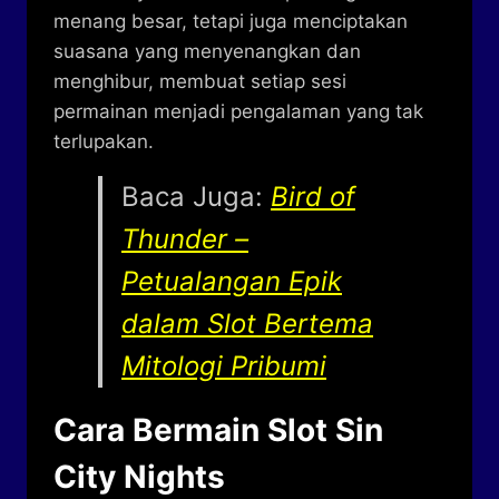
menang besar, tetapi juga menciptakan
suasana yang menyenangkan dan
menghibur, membuat setiap sesi
permainan menjadi pengalaman yang tak
terlupakan.
Baca Juga:
Bird of
Thunder –
Petualangan Epik
dalam Slot Bertema
Mitologi Pribumi
Cara Bermain Slot Sin
City Nights