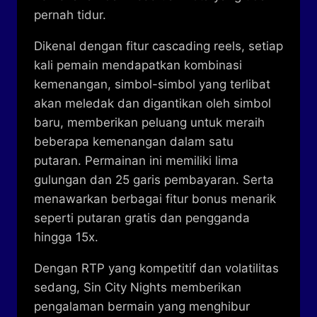
pernah tidur.
Dikenal dengan fitur cascading reels, setiap
kali pemain mendapatkan kombinasi
kemenangan, simbol-simbol yang terlibat
akan meledak dan digantikan oleh simbol
baru, memberikan peluang untuk meraih
beberapa kemenangan dalam satu
putaran. Permainan ini memiliki lima
gulungan dan 25 garis pembayaran. Serta
menawarkan berbagai fitur bonus menarik
seperti putaran gratis dan pengganda
hingga 15x.
Dengan RTP yang kompetitif dan volatilitas
sedang, Sin City Nights memberikan
pengalaman bermain yang menghibur