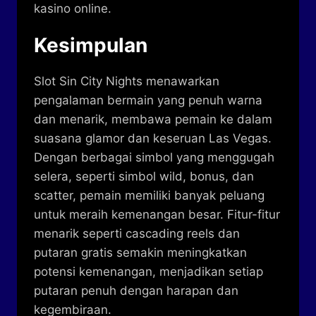
kasino online.
Kesimpulan
Slot Sin City Nights menawarkan
pengalaman bermain yang penuh warna
dan menarik, membawa pemain ke dalam
suasana glamor dan keseruan Las Vegas.
Dengan berbagai simbol yang menggugah
selera, seperti simbol wild, bonus, dan
scatter, pemain memiliki banyak peluang
untuk meraih kemenangan besar. Fitur-fitur
menarik seperti cascading reels dan
putaran gratis semakin meningkatkan
potensi kemenangan, menjadikan setiap
putaran penuh dengan harapan dan
kegembiraan.