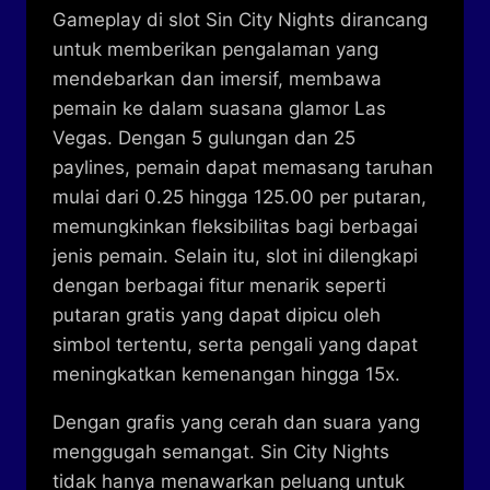
Gameplay di slot Sin City Nights dirancang
untuk memberikan pengalaman yang
mendebarkan dan imersif, membawa
pemain ke dalam suasana glamor Las
Vegas. Dengan 5 gulungan dan 25
paylines, pemain dapat memasang taruhan
mulai dari 0.25 hingga 125.00 per putaran,
memungkinkan fleksibilitas bagi berbagai
jenis pemain. Selain itu, slot ini dilengkapi
dengan berbagai fitur menarik seperti
putaran gratis yang dapat dipicu oleh
simbol tertentu, serta pengali yang dapat
meningkatkan kemenangan hingga 15x.
Dengan grafis yang cerah dan suara yang
menggugah semangat. Sin City Nights
tidak hanya menawarkan peluang untuk