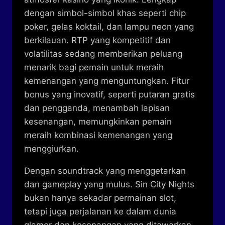
dengan simbol-simbol khas seperti chip
poker, gelas koktail, dan lampu neon yang
berkilauan. RTP yang kompetitif dan
volatilitas sedang memberikan peluang
menarik bagi pemain untuk meraih
kemenangan yang menguntungkan. Fitur
bonus yang inovatif, seperti putaran gratis
dan pengganda, menambah lapisan
kesenangan, memungkinkan pemain
meraih kombinasi kemenangan yang
menggiurkan.
Dengan soundtrack yang menggetarkan
dan gameplay yang mulus. Sin City Nights
bukan hanya sekadar permainan slot,
tetapi juga perjalanan ke dalam dunia