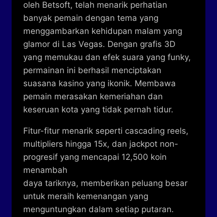
oleh Betsoft, telah menarik perhatian
banyak pemain dengan tema yang
menggambarkan kehidupan malam yang
glamor di Las Vegas. Dengan grafis 3D
yang memukau dan efek suara yang funky,
permainan ini berhasil menciptakan
suasana kasino yang ikonik. Membawa
pemain merasakan kemeriahan dan
keseruan kota yang tidak pernah tidur.
Fitur-fitur menarik seperti cascading reels,
multipliers hingga 15x, dan jackpot non-
progresif yang mencapai 12,500 koin
menambah
daya tariknya, memberikan peluang besar
untuk meraih kemenangan yang
menguntungkan dalam setiap putaran.