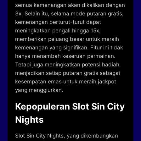
semua kemenangan akan dikalikan dengan
3x. Selain itu, selama mode putaran gratis,
kemenangan berturut-turut dapat
meningkatkan pengali hingga 15x,
memberikan peluang besar untuk meraih
kemenangan yang signifikan. Fitur ini tidak
hanya menambah keseruan permainan.
Tetapi juga meningkatkan potensi hadiah,
menjadikan setiap putaran gratis sebagai
kesempatan emas untuk meraih jackpot
yang menggiurkan.
Kepopuleran Slot Sin City
Nights
Slot Sin City Nights, yang dikembangkan