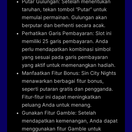
Putar Gulungan: Setelah menentukan
taruhan, tekan tombol “Putar” untuk
memulai permainan. Gulungan akan
berputar dan berhenti secara acak.
Perhatikan Garis Pembayaran: Slot ini
memiliki 25 garis pembayaran. Anda
perlu mendapatkan kombinasi simbol
yang sesuai pada garis pembayaran
yang aktif untuk memenangkan hadiah.
Manfaatkan Fitur Bonus: Sin City Nights
menawarkan berbagai fitur bonus,
seperti putaran gratis dan pengganda.
Fitur-fitur ini dapat meningkatkan
peluang Anda untuk menang.
Gunakan Fitur Gamble: Setelah
mendapatkan kemenangan, Anda dapat
menggunakan fitur Gamble untuk