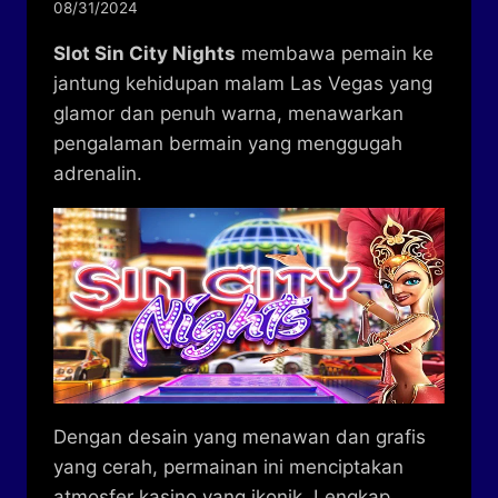
08/31/2024
Slot Sin City Nights
membawa pemain ke
jantung kehidupan malam Las Vegas yang
glamor dan penuh warna, menawarkan
pengalaman bermain yang menggugah
adrenalin.
Dengan desain yang menawan dan grafis
yang cerah, permainan ini menciptakan
atmosfer kasino yang ikonik. Lengkap