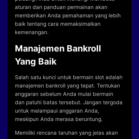
aturan dan panduan permainan akan
memberikan Anda pemahaman yang lebih
baik tentang cara memaksimalkan
kemenangan.
Manajemen Bankroll
Yang Baik
Salah satu kunci untuk bermain slot adalah
manajemen bankroll yang tepat. Tentukan
anggaran sebelum Anda mulai bermain
dan patuhi batas tersebut. Jangan tergoda
untuk melampaui anggaran Anda,
meskipun Anda merasa beruntung.
Memiliki rencana taruhan yang jelas akan