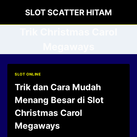
Skip
SLOT SCATTER HITAM
to
content
Trik Christmas Carol
Megaways
SLOT ONLINE
Trik dan Cara Mudah
Menang Besar di Slot
Christmas Carol
Megaways