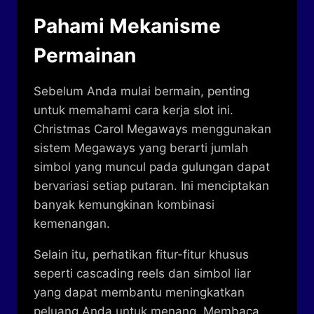
Pahami Mekanisme
Permainan
Sebelum Anda mulai bermain, penting
untuk memahami cara kerja slot ini.
Christmas Carol Megaways menggunakan
sistem Megaways yang berarti jumlah
simbol yang muncul pada gulungan dapat
bervariasi setiap putaran. Ini menciptakan
banyak kemungkinan kombinasi
kemenangan.
Selain itu, perhatikan fitur-fitur khusus
seperti cascading reels dan simbol liar
yang dapat membantu meningkatkan
peluang Anda untuk menang. Membaca