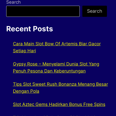
Search
Search
Recent Posts
Cara Main Slot Bow Of Artemis Biar Gacor
Setiap Hari
Gypsy Rose – Menyelami Dunia Slot Yang
Penuh Pesona Dan Keberuntungan
Tips Slot Sweet Rush Bonanza Menang Besar
Dengan Pola
Slot Aztec Gems Hadirkan Bonus Free Spins