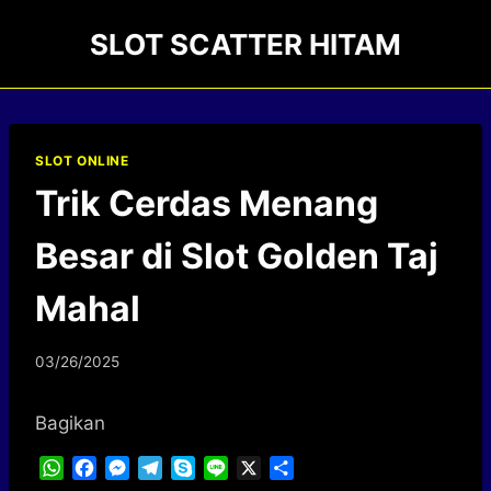
Skip
SLOT SCATTER HITAM
to
content
SLOT ONLINE
Trik Cerdas Menang
Besar di Slot Golden Taj
Mahal
03/26/2025
Bagikan
W
F
M
T
S
L
X
S