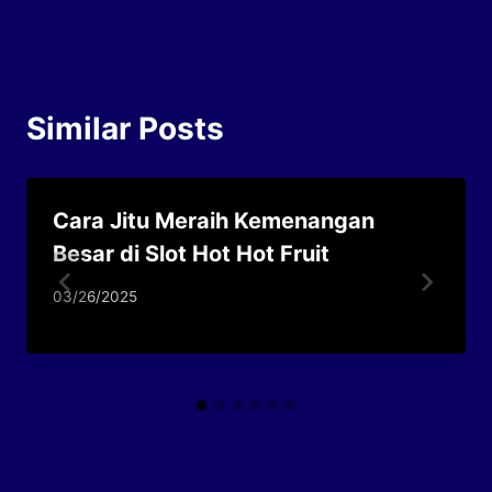
Similar Posts
Cara Jitu Meraih Kemenangan
Besar di Slot Hot Hot Fruit
03/26/2025