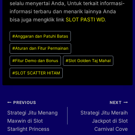
selalu menyertai Anda, Untuk terkait informasi-
informasi terbaru dan menarik lainnya Anda
bisa juga mengklik link
SLOT PASTI WD
.
Post
#
Anggaran dan Patuhi Batas
Tags:
#
Aturan dan Fitur Permainan
#
Fitur Demo dan Bonus
#
Slot Golden Taj Mahal
#
SLOT SCATTER HITAM
Post
PREVIOUS
NEXT
Strategi Jitu Menang
Strategi Jitu Meraih
navigation
Maxwin di Slot
Jackpot di Slot
Starlight Princess
Carnival Cove