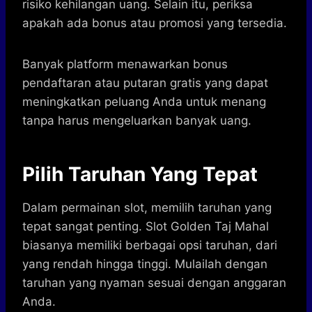
risiko kehilangan uang. Selain itu, periksa
apakah ada bonus atau promosi yang tersedia.
Banyak platform menawarkan bonus
pendaftaran atau putaran gratis yang dapat
meningkatkan peluang Anda untuk menang
tanpa harus mengeluarkan banyak uang.
Pilih Taruhan Yang Tepat
Dalam permainan slot, memilih taruhan yang
tepat sangat penting. Slot Golden Taj Mahal
biasanya memiliki berbagai opsi taruhan, dari
yang rendah hingga tinggi. Mulailah dengan
taruhan yang nyaman sesuai dengan anggaran
Anda.