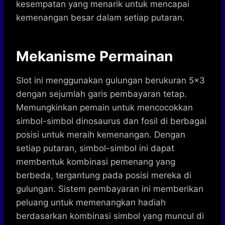
kesempatan yang menarik untuk mencapai
kemenangan besar dalam setiap putaran.
Mekanisme Permainan
Slot ini menggunakan gulungan berukuran 5×3
dengan sejumlah garis pembayaran tetap.
Memungkinkan pemain untuk mencocokkan
simbol-simbol dinosaurus dan fosil di berbagai
posisi untuk meraih kemenangan. Dengan
setiap putaran, simbol-simbol ini dapat
membentuk kombinasi pemenang yang
berbeda, tergantung pada posisi mereka di
gulungan. Sistem pembayaran ini memberikan
peluang untuk memenangkan hadiah
berdasarkan kombinasi simbol yang muncul di