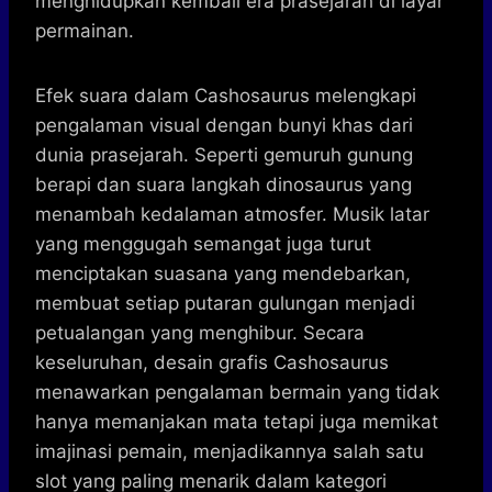
menghidupkan kembali era prasejarah di layar
permainan.
Efek suara dalam Cashosaurus melengkapi
pengalaman visual dengan bunyi khas dari
dunia prasejarah. Seperti gemuruh gunung
berapi dan suara langkah dinosaurus yang
menambah kedalaman atmosfer. Musik latar
yang menggugah semangat juga turut
menciptakan suasana yang mendebarkan,
membuat setiap putaran gulungan menjadi
petualangan yang menghibur. Secara
keseluruhan, desain grafis Cashosaurus
menawarkan pengalaman bermain yang tidak
hanya memanjakan mata tetapi juga memikat
imajinasi pemain, menjadikannya salah satu
slot yang paling menarik dalam kategori