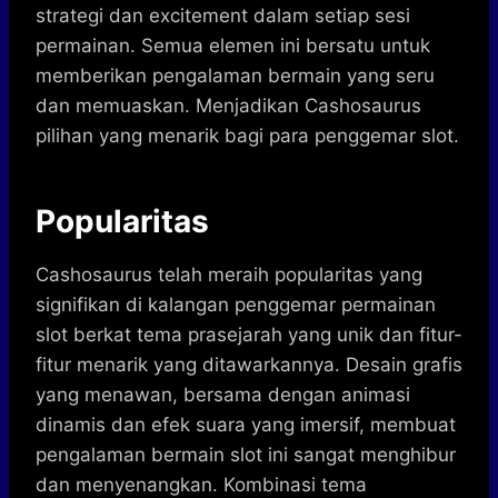
strategi dan excitement dalam setiap sesi
permainan. Semua elemen ini bersatu untuk
memberikan pengalaman bermain yang seru
dan memuaskan. Menjadikan Cashosaurus
pilihan yang menarik bagi para penggemar slot.
Popularitas
Cashosaurus telah meraih popularitas yang
signifikan di kalangan penggemar permainan
slot berkat tema prasejarah yang unik dan fitur-
fitur menarik yang ditawarkannya. Desain grafis
yang menawan, bersama dengan animasi
dinamis dan efek suara yang imersif, membuat
pengalaman bermain slot ini sangat menghibur
dan menyenangkan. Kombinasi tema