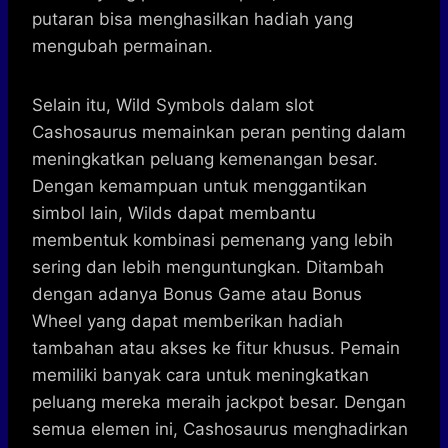
putaran bisa menghasilkan hadiah yang
mengubah permainan.
Selain itu, Wild Symbols dalam slot
Cashosaurus memainkan peran penting dalam
meningkatkan peluang kemenangan besar.
Dengan kemampuan untuk menggantikan
simbol lain, Wilds dapat membantu
membentuk kombinasi pemenang yang lebih
sering dan lebih menguntungkan. Ditambah
dengan adanya Bonus Game atau Bonus
Wheel yang dapat memberikan hadiah
tambahan atau akses ke fitur khusus. Pemain
memiliki banyak cara untuk meningkatkan
peluang mereka meraih jackpot besar. Dengan
semua elemen ini, Cashosaurus menghadirkan