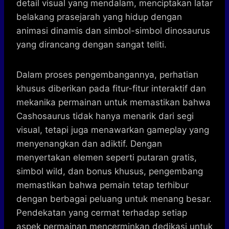
detail visual yang mendalam, menciptakan latar
belakang prasejarah yang hidup dengan
animasi dinamis dan simbol-simbol dinosaurus
yang dirancang dengan sangat teliti.
Dalam proses pengembangannya, perhatian
khusus diberikan pada fitur-fitur interaktif dan
mekanika permainan untuk memastikan bahwa
Cashosaurus tidak hanya menarik dari segi
visual, tetapi juga menawarkan gameplay yang
menyenangkan dan adiktif. Dengan
menyertakan elemen seperti putaran gratis,
simbol wild, dan bonus khusus, pengembang
memastikan bahwa pemain tetap terhibur
dengan berbagai peluang untuk menang besar.
Pendekatan yang cermat terhadap setiap
aspek permainan mencerminkan dedikasi untuk