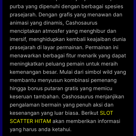
purba yang dipenuhi dengan berbagai spesies
prasejarah. Dengan grafis yang menawan dan
animasi yang dinamis, Cashosaurus
menciptakan atmosfer yang menghibur dan
imersif, menghidupkan kembali keajaiban dunia
prasejarah di layar permainan. Permainan ini
menawarkan berbagai fitur menarik yang dapat
meningkatkan peluang pemain untuk meraih
kemenangan besar. Mulai dari simbol wild yang
membantu menyusun kombinasi pemenang
hingga bonus putaran gratis yang memicu
keseruan tambahan. Cashosaurus menjanjikan
pengalaman bermain yang penuh aksi dan
kesenangan yang luar biasa. Berikut
SLOT
SCATTER HITAM
akan memberikan informasi
yang harus anda ketahui.