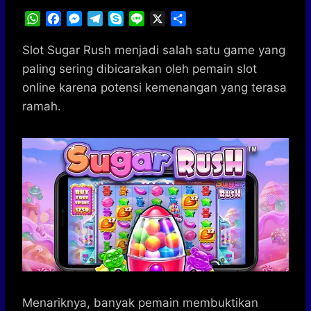
W
F
M
T
S
L
X
S
h
a
e
e
k
i
h
a
c
s
l
y
n
a
Slot Sugar Rush menjadi salah satu game yang
t
e
s
e
p
e
r
paling sering dibicarakan oleh pemain slot
s
b
e
g
e
e
online karena potensi kemenangan yang terasa
A
o
n
r
ramah.
p
o
g
a
p
k
e
m
r
Menariknya, banyak pemain membuktikan