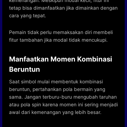
kemenangan. Meskipun modal kecil, fitur ini
tetap bisa dimanfaatkan jika dimainkan dengan
cara yang tepat.
Pemain tidak perlu memaksakan diri membeli
fitur tambahan jika modal tidak mencukupi.
Manfaatkan Momen Kombinasi
Beruntun
Saat simbol mulai membentuk kombinasi
beruntun, pertahankan pola bermain yang
sama. Jangan terburu-buru mengubah taruhan
atau pola spin karena momen ini sering menjadi
awal dari kemenangan yang lebih besar.