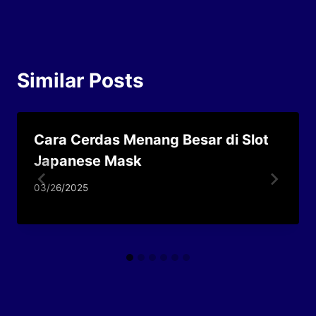
Similar Posts
Cara Cerdas Menang Besar di Slot
Japanese Mask
03/26/2025