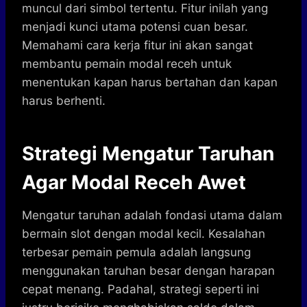
muncul dari simbol tertentu. Fitur inilah yang
menjadi kunci utama potensi cuan besar.
Memahami cara kerja fitur ini akan sangat
membantu pemain modal receh untuk
menentukan kapan harus bertahan dan kapan
harus berhenti.
Strategi Mengatur Taruhan
Agar Modal Receh Awet
Mengatur taruhan adalah fondasi utama dalam
bermain slot dengan modal kecil. Kesalahan
terbesar pemain pemula adalah langsung
menggunakan taruhan besar dengan harapan
cepat menang. Padahal, strategi seperti ini