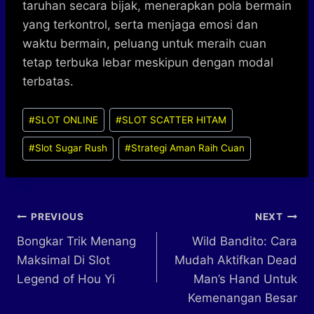
taruhan secara bijak, menerapkan pola bermain
yang terkontrol, serta menjaga emosi dan
waktu bermain, peluang untuk meraih cuan
tetap terbuka lebar meskipun dengan modal
terbatas.
Post
#
SLOT ONLINE
#
SLOT SCATTER HITAM
Tags:
#
Slot Sugar Rush
#
Strategi Aman Raih Cuan
Post
PREVIOUS
NEXT
Bongkar Trik Menang
Wild Bandito: Cara
navigation
Maksimal Di Slot
Mudah Aktifkan Dead
Legend of Hou Yi
Man’s Hand Untuk
Kemenangan Besar