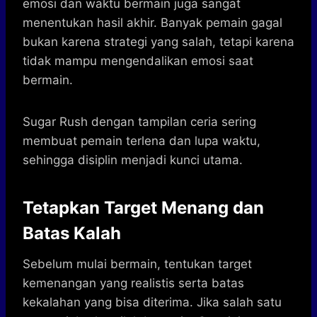
emosi dan waktu bermain juga sangat
menentukan hasil akhir. Banyak pemain gagal
bukan karena strategi yang salah, tetapi karena
tidak mampu mengendalikan emosi saat
bermain.
Sugar Rush dengan tampilan ceria sering
membuat pemain terlena dan lupa waktu,
sehingga disiplin menjadi kunci utama.
Tetapkan Target Menang dan
Batas Kalah
Sebelum mulai bermain, tentukan target
kemenangan yang realistis serta batas
kekalahan yang bisa diterima. Jika salah satu