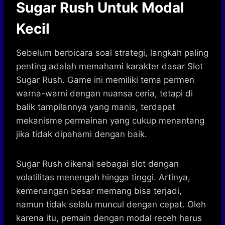
Sugar Rush Untuk Modal
Kecil
Sebelum berbicara soal strategi, langkah paling
penting adalah memahami karakter dasar Slot
Sugar Rush. Game ini memiliki tema permen
warna-warni dengan nuansa ceria, tetapi di
balik tampilannya yang manis, terdapat
mekanisme permainan yang cukup menantang
jika tidak dipahami dengan baik.
Sugar Rush dikenal sebagai slot dengan
volatilitas menengah hingga tinggi. Artinya,
kemenangan besar memang bisa terjadi,
namun tidak selalu muncul dengan cepat. Oleh
karena itu, pemain dengan modal receh harus