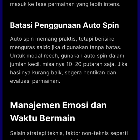
masuk ke fase permainan yang lebih intens.
Batasi Penggunaan Auto Spin
Auto spin memang praktis, tetapi berisiko
menguras saldo jika digunakan tanpa batas.
Untuk modal receh, gunakan auto spin dalam
jumlah kecil, misalnya 10–20 putaran saja. Jika
hasilnya kurang baik, segera hentikan dan
evaluasi permainan.
Manajemen Emosi dan
Waktu Bermain
Selain strategi teknis, faktor non-teknis seperti